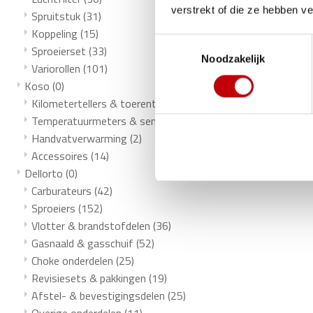
verstrekt of die ze hebben v
Spruitstuk
(31)
Koppeling
(15)
Toestemmingsselectie
Sproeierset
(33)
Noodzakelijk
Variorollen
(101)
Koso
(0)
Kilometertellers & toerentellers
(12)
Temperatuurmeters & sensoren
(9)
Handvatverwarming
(2)
Accessoires
(14)
Dellorto
(0)
Carburateurs
(42)
Sproeiers
(152)
Vlotter & brandstofdelen
(36)
Gasnaald & gasschuif
(52)
Choke onderdelen
(25)
Revisiesets & pakkingen
(19)
Afstel- & bevestigingsdelen
(25)