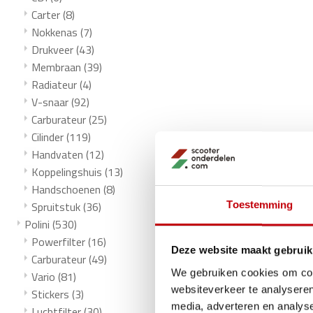
Carter
(8)
Nokkenas
(7)
Drukveer
(43)
Membraan
(39)
Radiateur
(4)
V-snaar
(92)
Carburateur
(25)
Cilinder
(119)
Handvaten
(12)
Koppelingshuis
(13)
Handschoenen
(8)
Spruitstuk
(36)
Toestemming
Polini
(530)
Powerfilter
(16)
Deze website maakt gebruik
Carburateur
(49)
We gebruiken cookies om cont
Vario
(81)
websiteverkeer te analyseren
Stickers
(3)
media, adverteren en analys
Luchtfilter
(30)