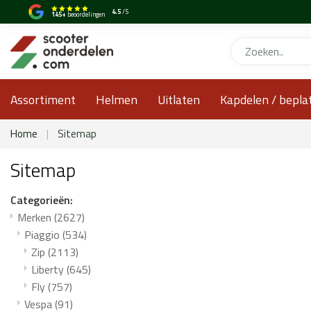
4.5
/5
145+
beoordelingen
Assortiment
Helmen
Uitlaten
Kapdelen / bepla
Home
|
Sitemap
Sitemap
Categorieën:
Merken
(2627)
Piaggio
(534)
Zip
(2113)
Liberty
(645)
Fly
(757)
Vespa
(91)