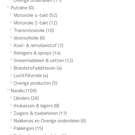
Overige onderdelen
(11)
Putoline
(0)
Motorolie 4-takt
(52)
Motorolie 2-takt
(12)
Transmissieolie
(10)
Voorvorkolie
(6)
Koel- & remvloeistof
(7)
Reinigers & sprays
(14)
Smeermiddelen & vetten
(12)
Brandstofadditieven
(4)
Luchtfilterolie
(4)
Overige producten
(5)
Naraku
(100)
Cilinders
(26)
Krukassen & lagers
(8)
Zuigers & toebehoren
(17)
Nokkenas en Overige onderdelen
(6)
Pakkingen
(15)