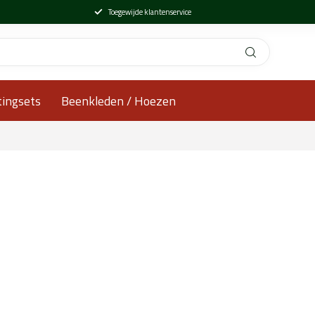
Toegewijde klantenservice
tingsets
Beenkleden / Hoezen