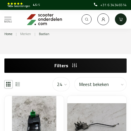
+31 6 34346514
4.5
/5
145+
beoordelingen
MENU
Home
|
Merken
|
Baotian
Filters