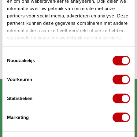
en om ons websiteverkeer te analyseren. Ook delen we
Baotian Speedy Mark
informatie over uw gebruik van onze site met onze
BT49QT 2012 /
Bodyschermfront
partners voor social media, adverteren en analyse. Deze
€9,95
Niet op voorraad
partners kunnen deze gegevens combineren met andere
informatie die u aan ze heeft verstrekt of die ze hebben
verzameld op basis van uw gebruik van hun services.
Recent bekeken
Toestemmingsselectie
Noodzakelijk
Voorkeuren
Statistieken
Marketing
Brengt jouw scooter in
topconditie