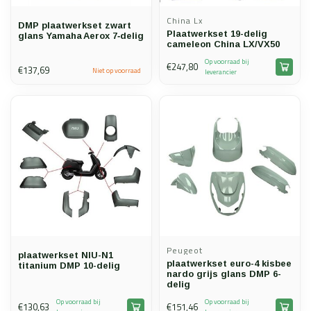
China Lx
DMP plaatwerkset zwart
Plaatwerkset 19-delig
glans Yamaha Aerox 7‑delig
cameleon China LX/VX50
Op voorraad bij
€247,80
€137,69
Niet op voorraad
leverancier
Peugeot
plaatwerkset NIU-N1
plaatwerkset euro-4 kisbee
titanium DMP 10-delig
nardo grijs glans DMP 6-
delig
Op voorraad bij
Op voorraad bij
€130,63
€151,46