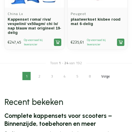
China Lx
Peugeot
Kappenset roma/ riva/
plaatwerkset kisbee rood
vespelini/ vx50agm/ chi lx/
mat 6-delig
nap blauw mat origineel 19-
delig
Op voorraad bij
Op voorraad bij
€247,45
€235,61
leverancier
leverancier
Toon
1
-
24
van 192
1
2
3
4
5
8
Volgende
Vorige
Recent bekeken
Complete kappensets voor scooters –
Binnenzijde, toebehoren en meer