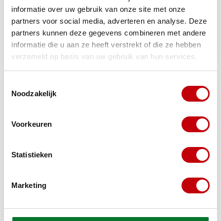
informatie over uw gebruik van onze site met onze
China Lx
partners voor social media, adverteren en analyse. Deze
Plaatwerkset glans zwart
Plaatwerkset rood mat 18-
voor Piaggio MP3 125‑500cc
partners kunnen deze gegevens combineren met andere
delig China LX/VX50
(2008‑2013) – 8‑delig
informatie die u aan ze heeft verstrekt of die ze hebben
Op voorraad bij
Op voorraad bij
€326,29
€233,14
verzameld op basis van uw gebruik van hun services.
leverancier
leverancier
Toestemmingsselectie
Noodzakelijk
Voorkeuren
Statistieken
Marketing
Piaggio
plaatwerkset nieuw type
DMP kappenset Zip 2000 SP
felice/riva1/sourini/toscana/vx50/vx50s
EVO-1 azure blauw
zwart glans 21-delig
Op voorraad bij
Op voorraad bij
€212,90
€138,99