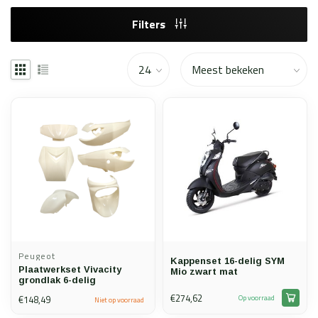
Filters
Peugeot
Kappenset 16-delig SYM
Plaatwerkset Vivacity
Mio zwart mat
grondlak 6-delig
€274,62
€148,49
Op voorraad
Niet op voorraad