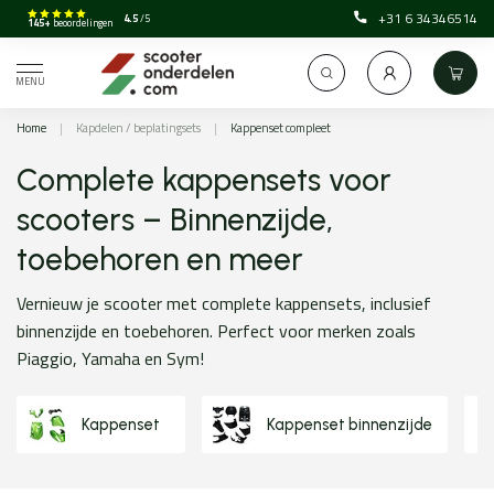
+31 6 34346514
4.5
/5
145+
beoordelingen
MENU
Home
|
Kapdelen / beplatingsets
|
Kappenset compleet
Complete kappensets voor
scooters – Binnenzijde,
toebehoren en meer
Vernieuw je scooter met complete kappensets, inclusief
binnenzijde en toebehoren. Perfect voor merken zoals
Piaggio, Yamaha en Sym!
Kappenset
Kappenset binnenzijde