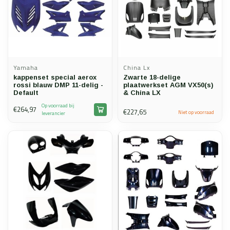
Yamaha
China Lx
kappenset special aerox
Zwarte 18-delige
rossi blauw DMP 11-delig -
plaatwerkset AGM VX50(s)
Default
& China LX
Op voorraad bij
€264,97
€227,65
Niet op voorraad
leverancier