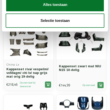
leverancier
leverancier
Alles toestaan
Selectie toestaan
China Lx
Kappenset zwart mat NIU
Kappenset riva/ vespelini/
N1S 10-delig
vx50agm/ chi lx/ nap grijs
mat orig 19-delig
Op voorraad bij
€218,46
€144,99
Op voorraad
leverancier