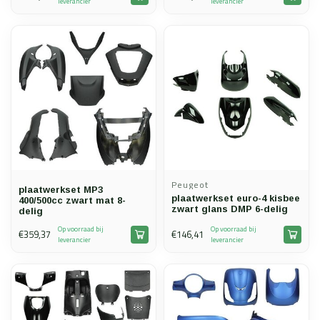
leverancier
leverancier
Peugeot
plaatwerkset MP3
plaatwerkset euro-4 kisbee
400/500cc zwart mat 8-
zwart glans DMP 6-delig
delig
Op voorraad bij
Op voorraad bij
€359,37
€146,41
leverancier
leverancier