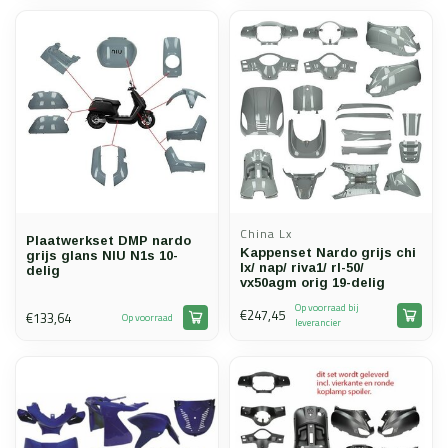
China Lx
Plaatwerkset DMP nardo
Kappenset Nardo grijs chi
grijs glans NIU N1s 10-
lx/ nap/ riva1/ rl-50/
delig
vx50agm orig 19-delig
Op voorraad bij
€247,45
€133,64
Op voorraad
leverancier