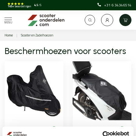
+31 6 34346514
4.5
/5
145+
beoordelingen
MENU
Home
|
Scooter en Zadelhoezen
Beschermhoezen voor scooters
Scooterhoezen
Zadelhoes