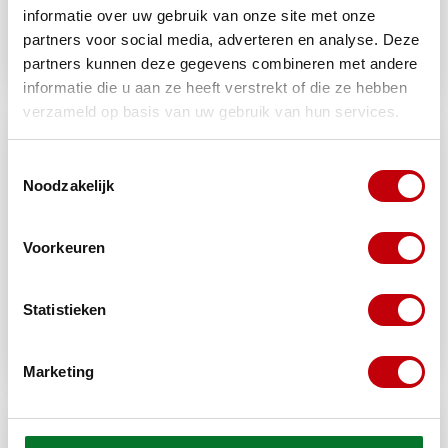
informatie over uw gebruik van onze site met onze
partners voor social media, adverteren en analyse. Deze
Kleppen reiniger
Koelvloeistof
partners kunnen deze gegevens combineren met andere
/ slijppasta
informatie die u aan ze heeft verstrekt of die ze hebben
verzameld op basis van uw gebruik van hun services.
Toestemmingsselectie
Noodzakelijk
Voorkeuren
Statistieken
Snelstart
Remvloeistof
spuitbus
Marketing