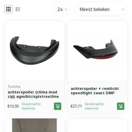
Turbho
achterspoiler + remlicht
achterspoiler (china mod
speedfight zwart DMP
zip) agm/btc/sp/streetline
Op voorraad bij
Op voorraad bij
€15,95
€27,71
leverancier
leverancier