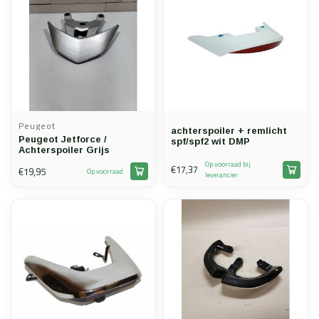
Peugeot
achterspoiler + remlicht
Peugeot Jetforce /
spf/spf2 wit DMP
Achterspoiler Grijs
Op voorraad bij
€17,37
€19,95
Op voorraad
leverancier