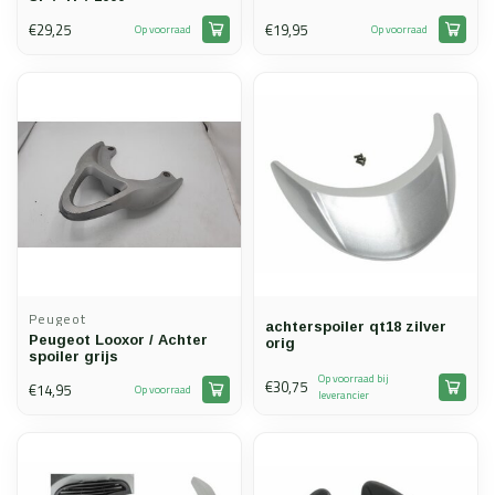
€29,25
€19,95
Op voorraad
Op voorraad
Peugeot
achterspoiler qt18 zilver
Peugeot Looxor / Achter
orig
spoiler grijs
Op voorraad bij
€30,75
€14,95
Op voorraad
leverancier