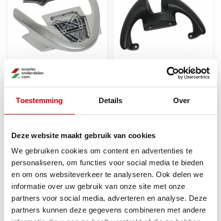
achterspoiler runner pro
achterspoiler fly zwart
zilver piag orig 6208840095
piag orig 621994000c
Toestemming
Details
Over
Op voorraad bij
Op voorraad bij
€242,57
€159,41
leverancier
leverancier
Deze website maakt gebruik van cookies
We gebruiken cookies om content en advertenties te
personaliseren, om functies voor social media te bieden
en om ons websiteverkeer te analyseren. Ook delen we
informatie over uw gebruik van onze site met onze
partners voor social media, adverteren en analyse. Deze
partners kunnen deze gegevens combineren met andere