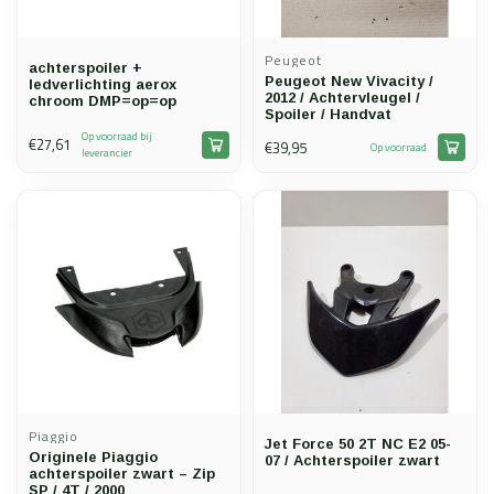
Peugeot
achterspoiler +
Peugeot New Vivacity /
ledverlichting aerox
2012 / Achtervleugel /
chroom DMP=op=op
Spoiler / Handvat
Op voorraad bij
€27,61
€39,95
Op voorraad
leverancier
Piaggio
Jet Force 50 2T NC E2 05-
Originele Piaggio
07 / Achterspoiler zwart
achterspoiler zwart – Zip
SP / 4T / 2000