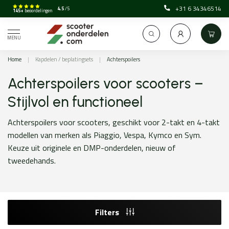
+31 6 34346514
4.5
/5
145+
beoordelingen
MENU
Home
|
Kapdelen / beplatingsets
|
Achterspoilers
Achterspoilers voor scooters –
Stijlvol en functioneel
Achterspoilers voor scooters, geschikt voor 2-takt en 4-takt
modellen van merken als Piaggio, Vespa, Kymco en Sym.
Keuze uit originele en DMP-onderdelen, nieuw of
tweedehands.
Filters