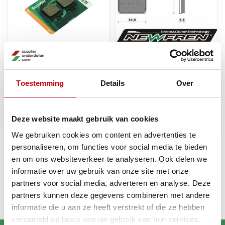
Newfren
Newfren
Newfren remblokken
remblokset newfren cnc
Toestemming
Details
Over
FD0249 MP3, Zip SP, Tweet,
remklauw zip 2000 voor
Vespa LX, NRG
past op px 125cc, formula,
quartz, skipper 125cc
fd0194
Deze website maakt gebruik van cookies
€8,56
€9,40
Op voorraad
Op voorraad
We gebruiken cookies om content en advertenties te
personaliseren, om functies voor social media te bieden
en om ons websiteverkeer te analyseren. Ook delen we
Recent bekeken
informatie over uw gebruik van onze site met onze
partners voor social media, adverteren en analyse. Deze
partners kunnen deze gegevens combineren met andere
informatie die u aan ze heeft verstrekt of die ze hebben
verzameld op basis van uw gebruik van hun services.