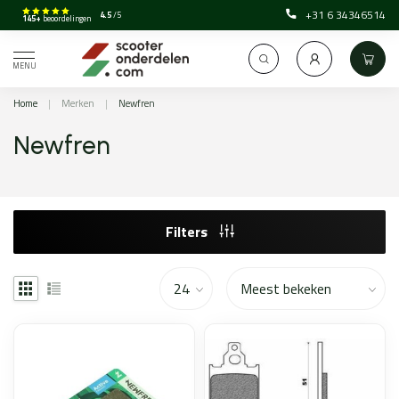
+31 6 34346514
4.5
/5
145+
beoordelingen
MENU
Home
|
Merken
|
Newfren
Newfren
Filters