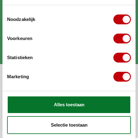
Toestemmingsselectie
Noodzakelijk
Voorkeuren
Brengt jouw scooter in
topconditie
Statistieken
Alle categorieën
Marketing
Mijn account
Algemene informatie
Alles toestaan
Populaire categorieën
Selectie toestaan
Populaire merken