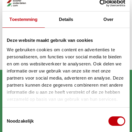
GA VERDER MET WINKELEN
Toestemming
Details
Over
Recent bekeken
Deze website maakt gebruik van cookies
We gebruiken cookies om content en advertenties te
personaliseren, om functies voor social media te bieden
en om ons websiteverkeer te analyseren. Ook delen we
informatie over uw gebruik van onze site met onze
partners voor social media, adverteren en analyse. Deze
partners kunnen deze gegevens combineren met andere
informatie die u aan ze heeft verstrekt of die ze hebben
verzameld op basis van uw gebruik van hun services.
Brengt jouw scooter in
Toestemmingsselectie
topconditie
Noodzakelijk