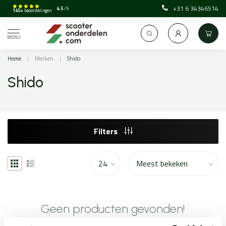
+31 6 34346514
4.5
/5
145+
beoordelingen
MENU
Home
|
Merken
|
Shido
Shido
Filters
Geen producten gevonden!