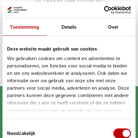
GA VERDER MET WINKELEN
Toestemming
Details
Over
Recent bekeken
Deze website maakt gebruik van cookies
oko
We gebruiken cookies om content en advertenties te
personaliseren, om functies voor social media te bieden
en om ons websiteverkeer te analyseren. Ook delen we
informatie over uw gebruik van onze site met onze
partners voor social media, adverteren en analyse. Deze
partners kunnen deze gegevens combineren met andere
informatie die u aan ze heeft verstrekt of die ze hebben
verzameld op basis van uw gebruik van hun services.
Toestemmingsselectie
Brengt jouw scooter in
Noodzakelijk