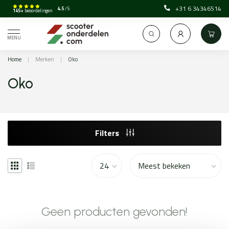
+31 6 34346514
4.5
/5
145+
beoordelingen
MENU
Home
|
Merken
|
Oko
Oko
Filters
Geen producten gevonden!