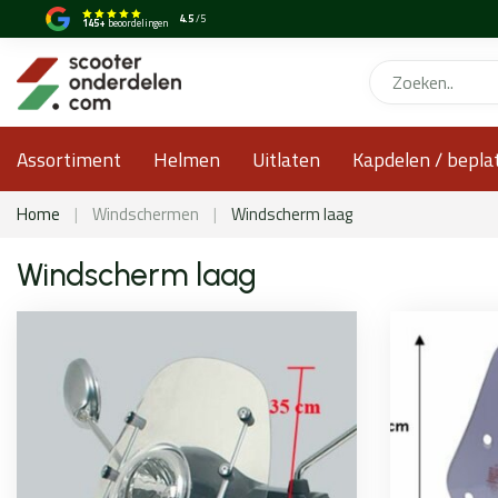
4.5
/5
145+
beoordelingen
Assortiment
Helmen
Uitlaten
Kapdelen / bepla
Home
|
Windschermen
|
Windscherm laag
Windscherm laag