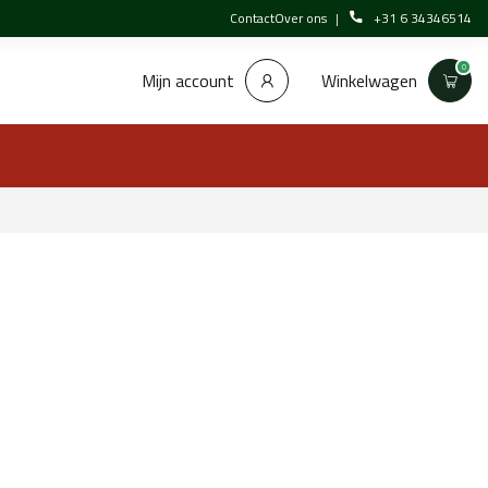
Contact
Over ons
+31 6 34346514
0
Winkelwagen
Mijn account