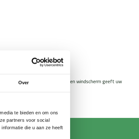
ijn leverbaar in helder en smoke, een windscherm geeft uw
Over
 media te bieden en om ons
ze partners voor social
nformatie die u aan ze heeft