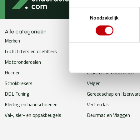
Toestemmingsselectie
Noodzakelijk
Alle categorieën
Merken
Banden
Luchtfilters en oliefilters
Remsystemen
Motoronderdelen
Spiegels
Helmen
Elektrische onderdelen
Schokbrekers
Velgen
DDL Tuning
Gereedschap en IJzerwar
Kleding en handschoenen
Verf en lak
Val-, sier- en oppakbeugels
Deurmat en Vlaggen