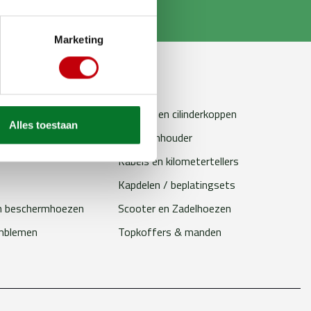
Marketing
erhoudsproducten
Bougies
Cilinders en cilinderkoppen
Alles toestaan
loten
Telefoonhouder
Kabels en kilometertellers
Kapdelen / beplatingsets
n beschermhoezen
Scooter en Zadelhoezen
emblemen
Topkoffers & manden