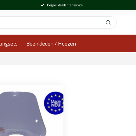
Toegewijde klantenservice
tingsets
Beenkleden / Hoezen