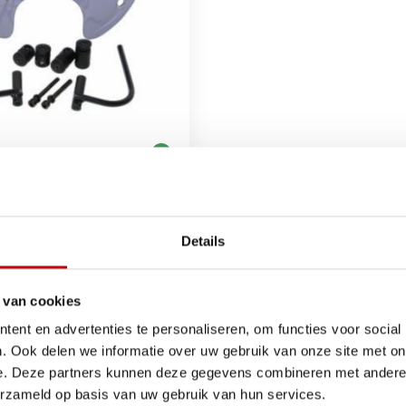
onker scherm
nd, het houdt insecten en regen en wind tegen. de windschermen z
Details
 van cookies
ent en advertenties te personaliseren, om functies voor social
. Ook delen we informatie over uw gebruik van onze site met on
e. Deze partners kunnen deze gegevens combineren met andere i
jouw scooter in topconditie
erzameld op basis van uw gebruik van hun services.