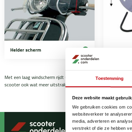
Helder scherm
Smoke / D
Met een laag windscherm rijdt u meer beschermend in weer en wi
Toestemming
scooter ook wat meer uitstraling.
Deze website maakt gebruik
We gebruiken cookies om cont
websiteverkeer te analyseren
media, adverteren en analys
Brengt 
verstrekt of die ze hebben v