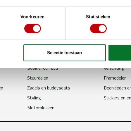
Voorkeuren
Statistieken
Accu
Smeer en ond
Uitlaten
Overbrenging
Selectie toestaan
Windschermen
Alarmen en s
Bobine, Cdi, Ecu
Verlichting
Stuurdelen
Framedelen
en
Zadels en buddyseats
Beenkleden e
Styling
Stickers en 
Motorblokken