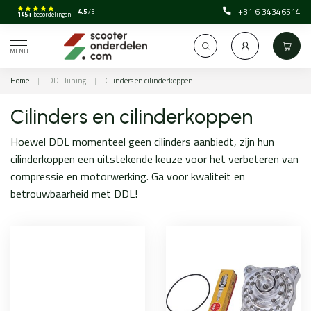
+31 6 34346514
4.5
/5
145+
beoordelingen
MENU
Home
|
DDL Tuning
|
Cilinders en cilinderkoppen
Cilinders en cilinderkoppen
Hoewel DDL momenteel geen cilinders aanbiedt, zijn hun
cilinderkoppen een uitstekende keuze voor het verbeteren van
compressie en motorwerking. Ga voor kwaliteit en
betrouwbaarheid met DDL!