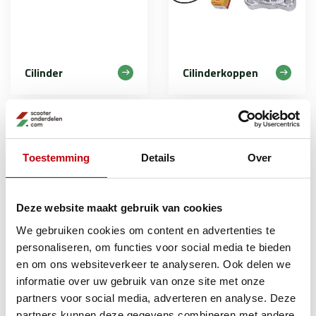
Cilinder
Cilinderkoppen
Cilinderkoppen van DDL – Kwaliteit en Prestaties
Toestemming
Details
Over
Met de hoogwaardige cilinderkoppen van DDL geef je jouw
scooter motor de optimale kracht en efficiëntie die het
verdient. DDL biedt duurzame en perfect passende
Deze website maakt gebruik van cookies
cilinderkoppen, ideaal voor diverse scootermodellen en voor
We gebruiken cookies om content en advertenties te
wie maximale prestaties zoekt.
personaliseren, om functies voor social media te bieden
en om ons websiteverkeer te analyseren. Ook delen we
Hoewel DDL momenteel geen cilinders aanbiedt, zijn hun
informatie over uw gebruik van onze site met onze
cilinderkoppen een uitstekende keuze voor het verbeteren van
partners voor social media, adverteren en analyse. Deze
compressie en motorwerking. Ga voor kwaliteit en
partners kunnen deze gegevens combineren met andere