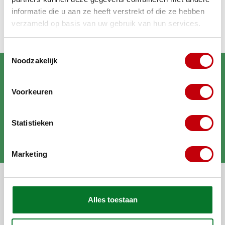
betrouwbaarheid met DDL!
informatie die u aan ze heeft verstrekt of die ze hebben
verzameld op basis van uw gebruik van hun services.
Toestemmingsselectie
Noodzakelijk
Voorkeuren
Brengt jouw scooter in
Statistieken
topconditie
Marketing
Alle categorieën
Alles toestaan
Mijn account