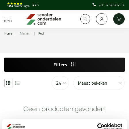
+31 6 34346514
4.5
/5
145+
beoordelingen
MENU
Home
|
Merken
|
Roof
Filters
Geen producten gevonden!
GA VERDER MET WINKELEN