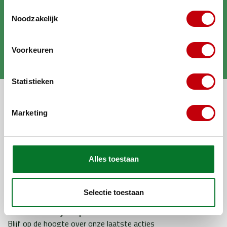
Toestemmingsselectie
Noodzakelijk
Brengt jouw scooter in
Voorkeuren
topconditie
Statistieken
Alle categorieën
Marketing
Mijn account
Algemene informatie
Alles toestaan
Populaire categorieën
Populaire merken
Selectie toestaan
Abonneer je op onze nieuwsbrief
Blijf op de hoogte over onze laatste acties