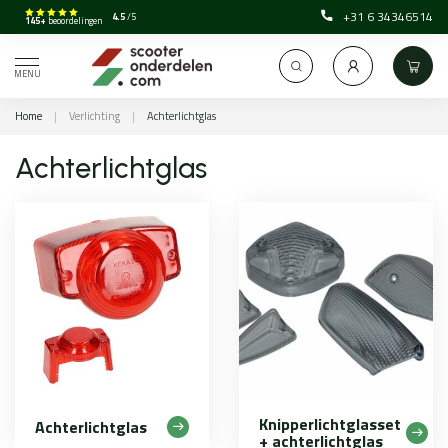
+31 6 34346514
4.5
/5
145+
beoordelingen
MENU
Home
|
Verlichting
|
Achterlichtglas
Achterlichtglas
Knipperlichtglasset
Achterlichtglas
+ achterlichtglas