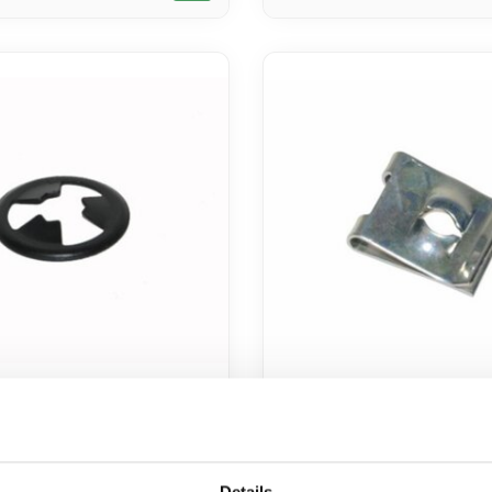
 zijscherm
speednut knipperlicht
hts voor piag orig
gts125/gts300/lxv/ves
lx/vespa S voor piag o
cm017406