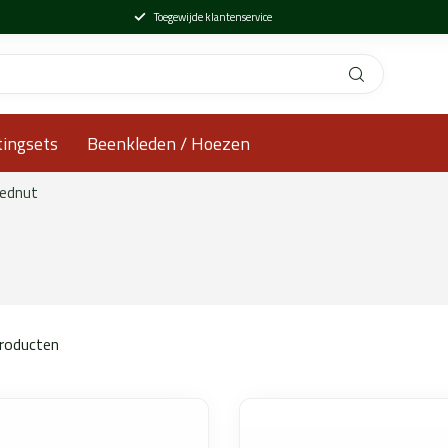
Toegewijde klantenservice
tingsets
Beenkleden / Hoezen
eednut
roducten