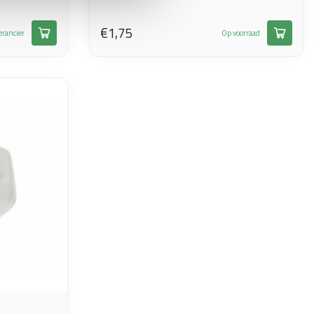
€1,75
erancier
Op voorraad