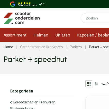
4.5
/5
145+
beoordelingen
Assortiment
Helmen
Uitlaten
Kapdelen / bepla
Home
|
Gereedschap en IJzerwaren
|
Parkers
|
Parker + sp
Parker + speednut
14
P
Categorieën
Gereedschap en IJzerwaren
Blokkeersleutels