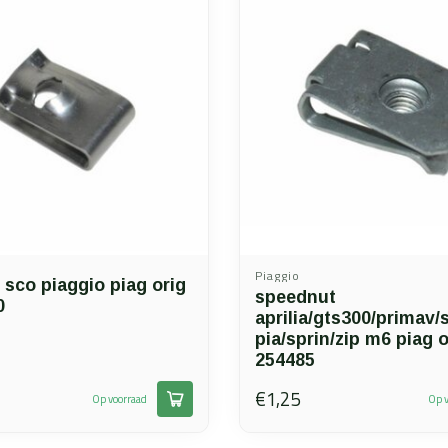
Piaggio
sco piaggio piag orig
speednut
0
aprilia/gts300/primav/
pia/sprin/zip m6 piag o
254485
€1,25
Op voorraad
Op v