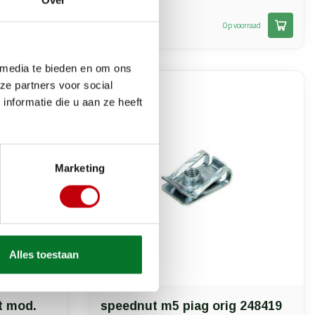
Over
€0,75
oorraad
Op voorraad
 media te bieden en om ons
ze partners voor social
nformatie die u aan ze heeft
Marketing
Alles toestaan
t mod.
speednut m5 piag orig 248419