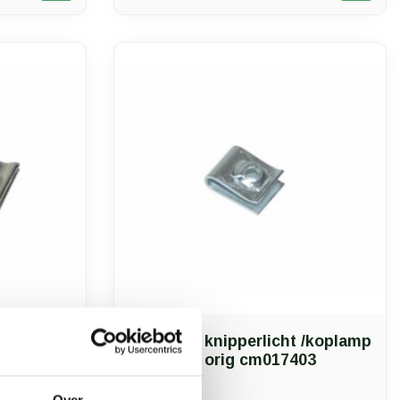
speednut knipperlicht /koplamp
pa
voor piag orig cm017403
rig