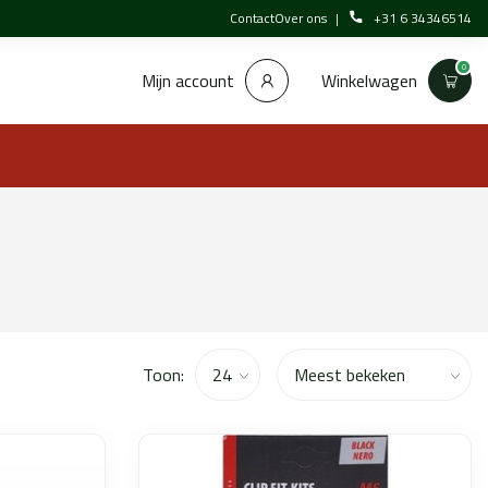
Contact
Over ons
+31 6 34346514
0
Winkelwagen
Mijn account
Toon: