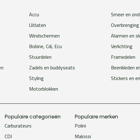
Accu
Smeer en ond
Uitlaten
Overbrenging
Windschermen
Alarmen en s
Bobine, Cdi, Ecu
Verlichting
Stuurdelen
Framedelen
en
Zadels en buddyseats
Beenkleden e
Styling
Stickers en 
Motorblokken
Populaire categorieën
Populaire merken
Carburateurs
Polini
CDI
Malossi