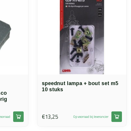
speednut lampa + bout set m5
10 stuks
sco
rig
€13,25
oorraad
Op voorraad bij leverancier