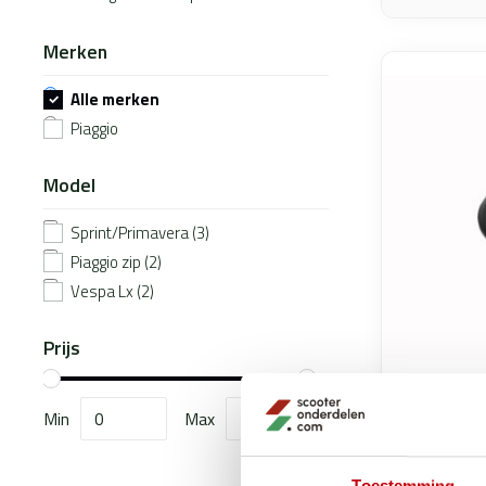
Merken
Alle merken
Piaggio
Model
Sprint/Primavera
(3)
Piaggio zip
(2)
Vespa Lx
(2)
Prijs
speednut
Min
Max
links+rec
085508