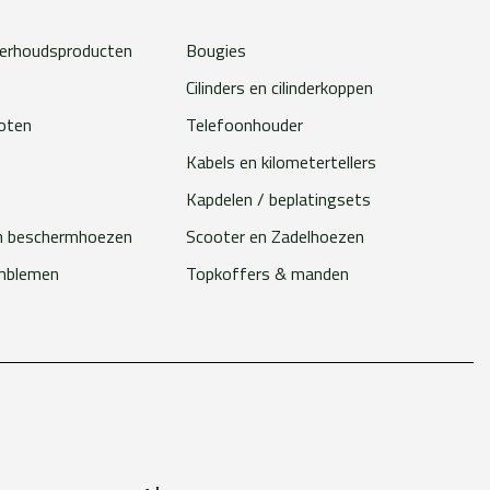
erhoudsproducten
Bougies
Cilinders en cilinderkoppen
loten
Telefoonhouder
Kabels en kilometertellers
Kapdelen / beplatingsets
n beschermhoezen
Scooter en Zadelhoezen
emblemen
Topkoffers & manden