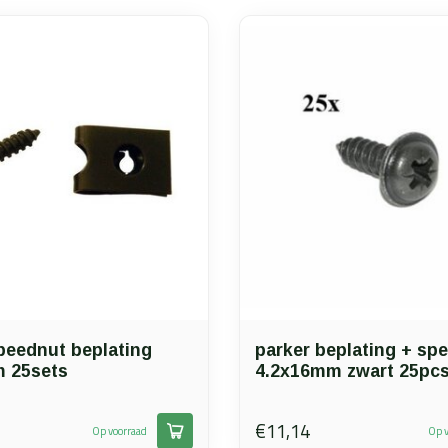
peednut beplating
parker beplating + sp
 25sets
4.2x16mm zwart 25pc
€11,14
Op voorraad
Op v