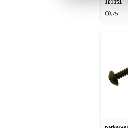
181351
€0,75
parker+s