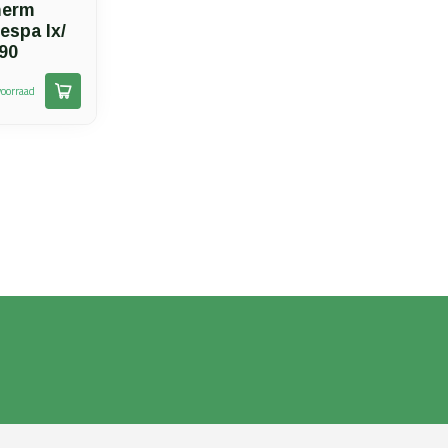
herm
espa lx/
190
oorraad