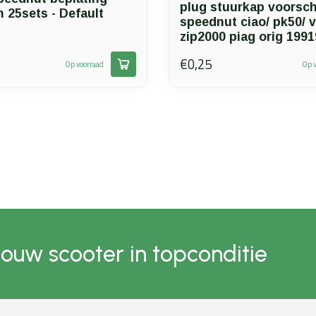
plug stuurkap voorsc
 25sets - Default
speednut ciao/ pk50/ v
zip2000 piag orig 199
€0,25
Op voorraad
Op v
jouw scooter in topconditie