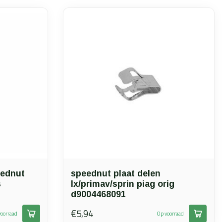
eednut
speednut plaat delen
s
lx/primav/sprin piag orig
d9004468091
€5,94
oorraad
Op voorraad