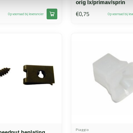
orig lx/primav/sprin
€0,75
Op voorraad bij leverancier
Op voorraad bij lev
Piaggio
peednut beplating