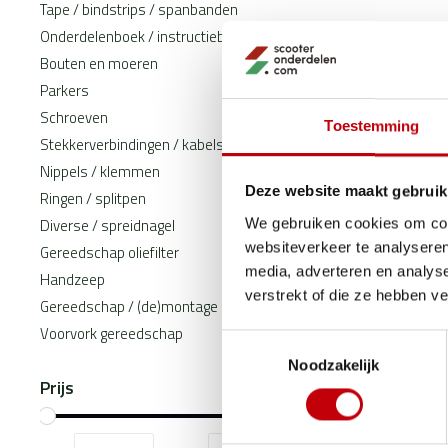
Tape / bindstrips / spanbanden
Onderdelenboek / instructieboek
Bouten en moeren
Parkers
Schroeven
Toestemming
Stekkerverbindingen / kabelschoenen
Nippels / klemmen
Deze website maakt gebruik
Ringen / splitpen
Diverse / spreidnagel
We gebruiken cookies om cont
websiteverkeer te analyseren
Gereedschap oliefilter
media, adverteren en analys
Handzeep
verstrekt of die ze hebben v
Gereedschap / (de)montage
Voorvork gereedschap
Toestemmingsselectie
Noodzakelijk
Prijs