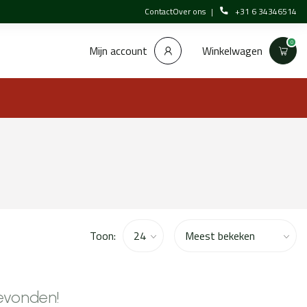
Contact
Over ons
+31 6 34346514
0
Winkelwagen
Mijn account
Toon:
evonden!