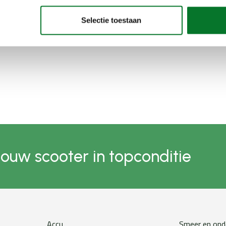
Selectie toestaan
jouw scooter in topconditie
Accu
Smeer en ond