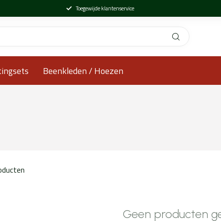
Toegewijde klantenservice
tingsets
Beenkleden / Hoezen
oducten
Geen producten g