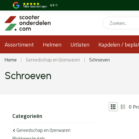
4.5
/5
145+
beoordelingen
Assortiment
Helmen
Uitlaten
Kapdelen / bepla
Home
|
Gereedschap en IJzerwaren
|
Schroeven
Schroeven
0
Pr
Categorieën
Gereedschap en IJzerwaren
Blokkeersleutels