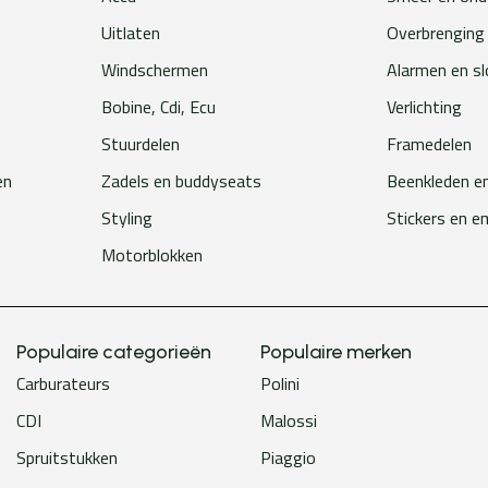
Uitlaten
Overbrenging
Windschermen
Alarmen en s
Bobine, Cdi, Ecu
Verlichting
Stuurdelen
Framedelen
en
Zadels en buddyseats
Beenkleden e
Styling
Stickers en 
Motorblokken
Populaire categorieën
Populaire merken
Carburateurs
Polini
CDI
Malossi
Spruitstukken
Piaggio