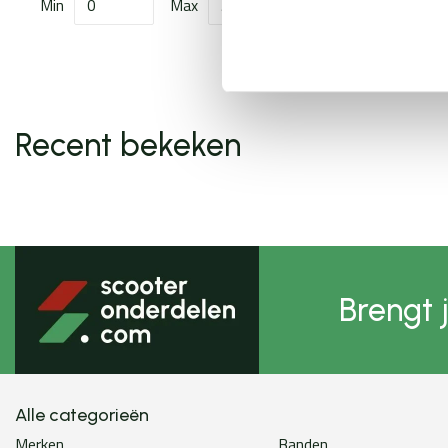
Min
Max
Recent bekeken
Brengt 
Alle categorieën
Merken
Banden