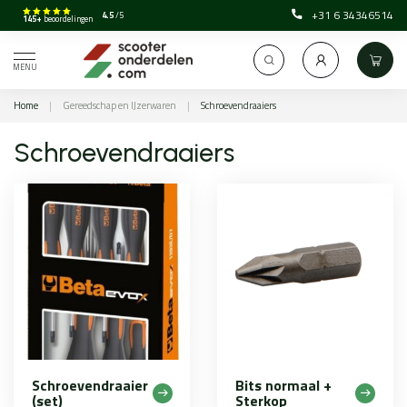
+31 6 34346514
4.5
/5
145+
beoordelingen
MENU
Home
|
Gereedschap en IJzerwaren
|
Schroevendraaiers
Schroevendraaiers
Schroevendraaier
Bits normaal +
(set)
Sterkop