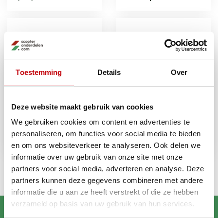
Toestemming
Details
Over
Deze website maakt gebruik van cookies
We gebruiken cookies om content en advertenties te
T-greep +
T-greep +
schroevendraaier
schroevendraaier
personaliseren, om functies voor social media te bieden
torx
inbus
en om ons websiteverkeer te analyseren. Ook delen we
informatie over uw gebruik van onze site met onze
partners voor social media, adverteren en analyse. Deze
partners kunnen deze gegevens combineren met andere
informatie die u aan ze heeft verstrekt of die ze hebben
verzameld op basis van uw gebruik van hun services.