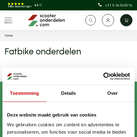
+31 6 34346514
4.5
/5
145+
beoordelingen
MENU
Home
Fatbike onderdelen
Toestemming
Details
Over
Deze website maakt gebruik van cookies
Brengt jouw scooter in
We gebruiken cookies om content en advertenties te
personaliseren, om functies voor social media te bieden