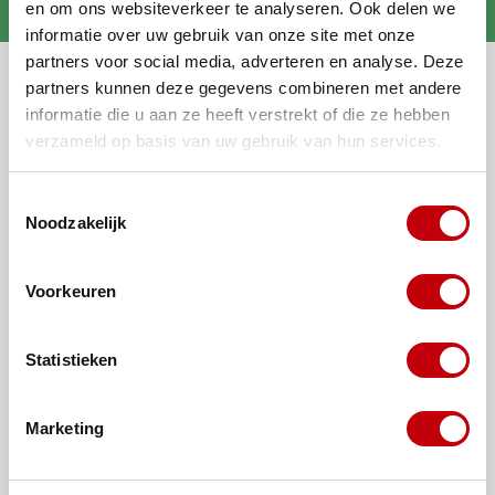
topconditie
en om ons websiteverkeer te analyseren. Ook delen we
informatie over uw gebruik van onze site met onze
partners voor social media, adverteren en analyse. Deze
Alle categorieën
partners kunnen deze gegevens combineren met andere
informatie die u aan ze heeft verstrekt of die ze hebben
Mijn account
verzameld op basis van uw gebruik van hun services.
Algemene informatie
Toestemmingsselectie
Noodzakelijk
Populaire categorieën
Populaire merken
Voorkeuren
Abonneer je op onze nieuwsbrief
Blijf op de hoogte over onze laatste acties
Statistieken
Marketing