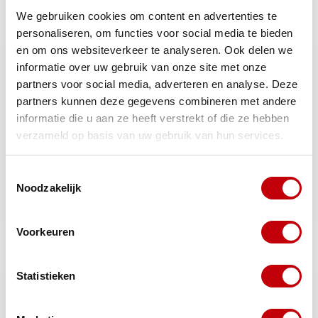
leverancier
We gebruiken cookies om content en advertenties te
personaliseren, om functies voor social media te bieden
en om ons websiteverkeer te analyseren. Ook delen we
informatie over uw gebruik van onze site met onze
partners voor social media, adverteren en analyse. Deze
partners kunnen deze gegevens combineren met andere
informatie die u aan ze heeft verstrekt of die ze hebben
verzameld op basis van uw gebruik van hun services.
Toestemmingsselectie
Lampa
Noodzakelijk
helm wandsteun metaal
vizier lampa reiniger 100ml
zwart mat
Op voorraad bij
Op voorraad bij
€6,23
€15,25
leverancier
leverancier
Voorkeuren
Statistieken