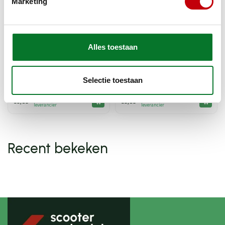
Marketing
Alles toestaan
helm interieur reiniger
helm reinigingsspray voor
35ml tucano 308
helm + vizier 35ml tucano
Selectie toestaan
307
Op voorraad bij
Op voorraad bij
€9,89
€9,89
leverancier
leverancier
Recent bekeken