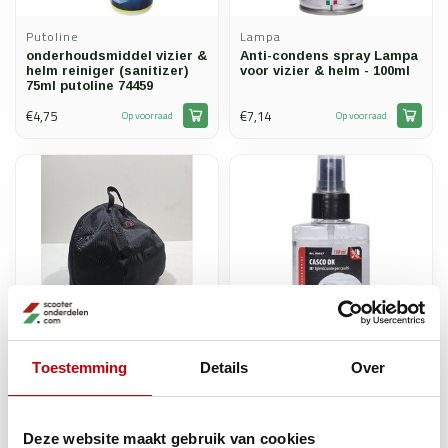
Putoline
Lampa
onderhoudsmiddel vizier &
Anti-condens spray Lampa
helm reiniger (sanitizer)
voor vizier & helm - 100ml
75ml putoline 74459
€4,75
€7,14
Op voorraad
Op voorraad
Toestemming
Details
Over
Lampa
HELMTAS BOOSTER LUXE
onderhoudsmiddel lampa
ZWART
helm reiniger 100ml
Op voorraad bij
Deze website maakt gebruik van cookies
€6,23
€19,95
Op voorraad