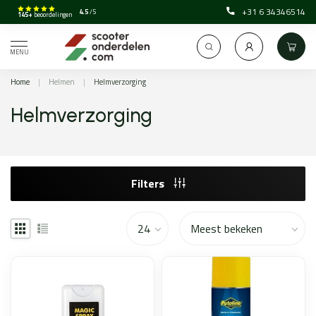
+31 6 34346514
4.5
/5
145+
beoordelingen
MENU
Home
|
Helmen
|
Helmverzorging
Helmverzorging
Filters