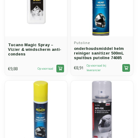
Putoline
Tucano Magic Spray –
onderhoudsmiddel helm
Vizier & windscherm anti-
reiniger sanitizer 500mL
condens
spuitbus putoline 74085
Op voorraad bij
€8,91
€9,88
Op voorraad
leverancier