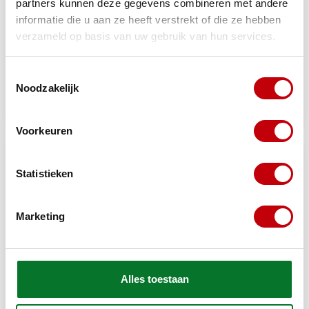
partners kunnen deze gegevens combineren met andere
informatie die u aan ze heeft verstrekt of die ze hebben
verzameld op basis van uw gebruik van hun services.
vizier pedelec/snorfiets
vizier rookie single mono
Toestemmingsselectie
helm anti-kras UV380
FF352 smoke LS2
Noodzakelijk
current smoke lem
Op voorraad bij
Op voorraad bij
€23,18
€21,50
leverancier
leverancier
Voorkeuren
Statistieken
Marketing
Alles toestaan
vizier jet binnen classic
vizier integraal blank