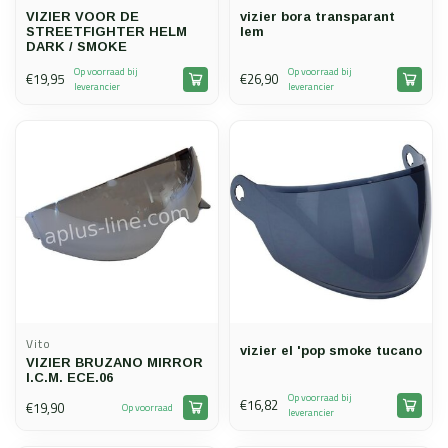
VIZIER VOOR DE
vizier bora transparant
STREETFIGHTER HELM
lem
DARK / SMOKE
Op voorraad bij
Op voorraad bij
€19,95
€26,90
leverancier
leverancier
Vito
vizier el 'pop smoke tucano
VIZIER BRUZANO MIRROR
I.C.M. ECE.06
Op voorraad bij
€16,82
€19,90
Op voorraad
leverancier