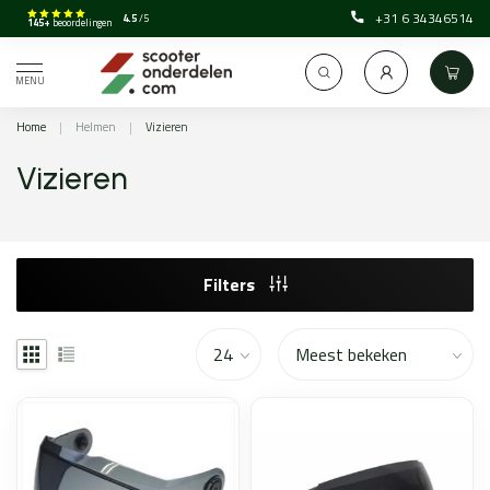
+31 6 34346514
4.5
/5
145+
beoordelingen
MENU
Home
|
Helmen
|
Vizieren
Vizieren
Filters