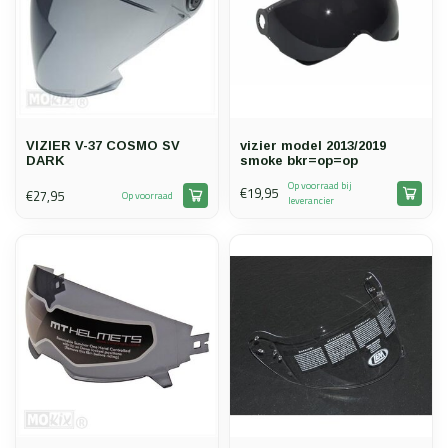
VIZIER V-37 COSMO SV
vizier model 2013/2019
DARK
smoke bkr=op=op
Op voorraad bij
€19,95
€27,95
Op voorraad
leverancier