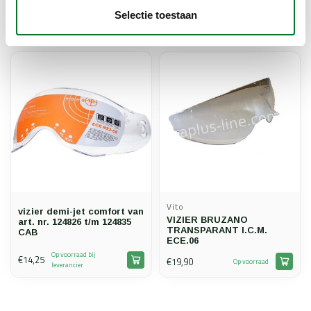
smoke tornado
tornado
Selectie toestaan
Op voorraad bij
Op voorraad bij
€13,61
€10,25
leverancier
leverancier
Vito
vizier demi-jet comfort van
VIZIER BRUZANO
art. nr. 124826 t/m 124835
TRANSPARANT I.C.M.
CAB
ECE.06
Op voorraad bij
€14,25
€19,90
Op voorraad
leverancier