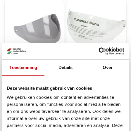
vizier helm el'jettin smoke
vizier helm el'jettin blank
Toestemming
Details
Over
tucano
tucano
Op voorraad bij
Op voorraad bij
€18,25
€18,25
leverancier
leverancier
Deze website maakt gebruik van cookies
We gebruiken cookies om content en advertenties te
personaliseren, om functies voor social media te bieden
en om ons websiteverkeer te analyseren. Ook delen we
informatie over uw gebruik van onze site met onze
partners voor social media, adverteren en analyse. Deze