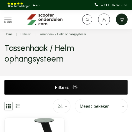
+31 6 34346514
4.5
/5
145+
beoordelingen
MENU
Home
|
Helmen
|
Tassenhaak / Helm ophangsysteem
Tassenhaak / Helm
ophangsysteem
Filters