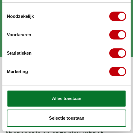
Toestemmingsselectie
Noodzakelijk
Brengt jouw scooter in
Voorkeuren
topconditie
Statistieken
Alle categorieën
Marketing
Mijn account
Algemene informatie
Alles toestaan
Populaire categorieën
Selectie toestaan
Populaire merken