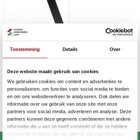
Toestemming
Details
Over
helm wandsteun metaal
zwart mat
Op voorraad bij
€15,25
Deze website maakt gebruik van cookies
leverancier
We gebruiken cookies om content en advertenties te
personaliseren, om functies voor social media te bieden
en om ons websiteverkeer te analyseren. Ook delen we
Recent bekeken
informatie over uw gebruik van onze site met onze
partners voor social media, adverteren en analyse. Deze
partners kunnen deze gegevens combineren met andere
informatie die u aan ze heeft verstrekt of die ze hebben
verzameld op basis van uw gebruik van hun services.