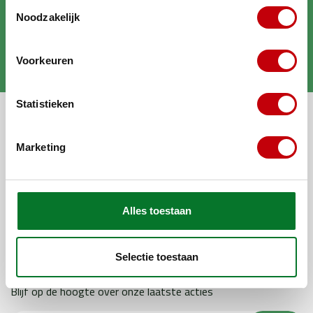
Toestemmingsselectie
Noodzakelijk
Brengt jouw scooter in
topconditie
Voorkeuren
Statistieken
Alle categorieën
Marketing
Mijn account
Algemene informatie
Alles toestaan
Populaire categorieën
Populaire merken
Selectie toestaan
Abonneer je op onze nieuwsbrief
Blijf op de hoogte over onze laatste acties