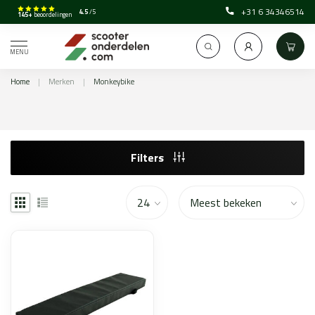
+31 6 34346514
4.5
/5
145+
beoordelingen
MENU
Home
|
Merken
|
Monkeybike
Filters