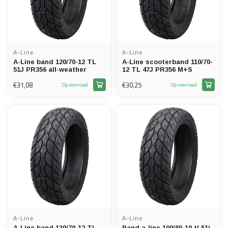
A-Line
A-Line
A-Line band 120/70-12 TL
A-Line scooterband 110/70-
51J PR356 all-weather
12 TL 47J PR356 M+S
€31,08
€30,25
Op voorraad
Op voorraad
A-Line
A-Line
A-Line band 130/70-12 TL
Band a-line 100/80-10 tl 51j