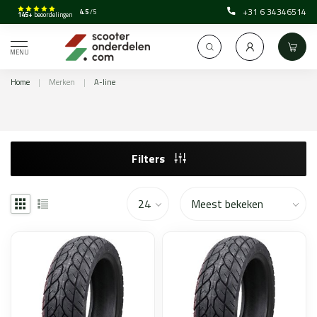
+31 6 34346514
4.5
/5
145+
beoordelingen
MENU
Home
|
Merken
|
A-line
Filters