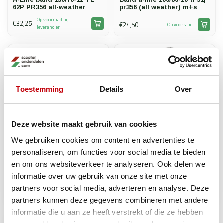
62P PR356 all-weather
pr356 (all weather) m+s
Op voorraad bij
€32,25
€24,50
Op voorraad
leverancier
Toestemming
Details
Over
Deze website maakt gebruik van cookies
We gebruiken cookies om content en advertenties te
personaliseren, om functies voor social media te bieden
A-Line
A-Line
en om ons websiteverkeer te analyseren. Ook delen we
A-Line scooterband 130/60-
Band a-line 3.50-10 51j tl
13 TL 53J PR356 All
pr456 high grip (m+s)
informatie over uw gebruik van onze site met onze
Weather M+S
partners voor social media, adverteren en analyse. Deze
€44,95
€59,75
Op voorraad
Op voorraad
partners kunnen deze gegevens combineren met andere
informatie die u aan ze heeft verstrekt of die ze hebben