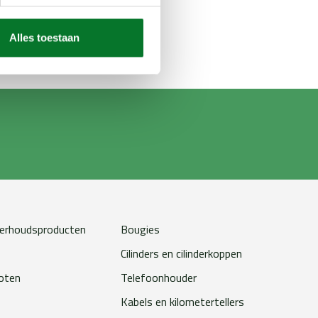
Alles toestaan
erhoudsproducten
Bougies
Cilinders en cilinderkoppen
loten
Telefoonhouder
Kabels en kilometertellers