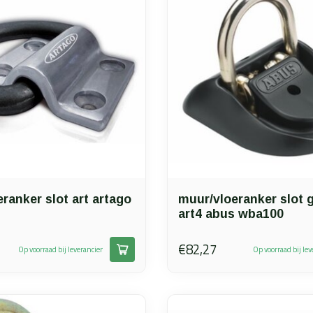
ranker slot art artago
muur/vloeranker slot 
art4 abus wba100
€82,27
Op voorraad bij leverancier
Op voorraad bij lev