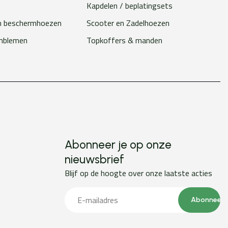
Kapdelen / beplatingsets
n beschermhoezen
Scooter en Zadelhoezen
emblemen
Topkoffers & manden
Abonneer je op onze
nieuwsbrief
Blijf op de hoogte over onze laatste acties
Abonneer