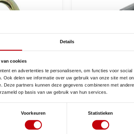
Details
 van cookies
ent en advertenties te personaliseren, om functies voor social
. Ook delen we informatie over uw gebruik van onze site met on
e. Deze partners kunnen deze gegevens combineren met andere i
eranker slot gekeurd
muur/vloeranker slot 
erzameld op basis van uw gebruik van hun services.
us wba75
€39,59
Op voorraad bij leverancier
Op voorraad bij lev
Voorkeuren
Statistieken