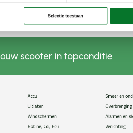
Selectie toestaan
jouw scooter in topconditie
Accu
Smeer en ond
Uitlaten
Overbrenging
Windschermen
Alarmen en s
Bobine, Cdi, Ecu
Verlichting