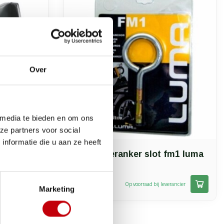
Over
 media te bieden en om ons
ze partners voor social
nformatie die u aan ze heeft
abus w50
muur/vloeranker slot fm1 luma
€23,71
erancier
Op voorraad bij leverancier
Marketing