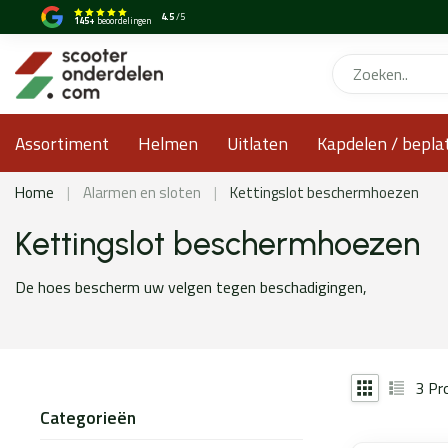
4.5
/5
145+
beoordelingen
Assortiment
Helmen
Uitlaten
Kapdelen / bepla
Home
|
Alarmen en sloten
|
Kettingslot beschermhoezen
Kettingslot beschermhoezen
De hoes bescherm uw velgen tegen beschadigingen,
3
Pr
Categorieën