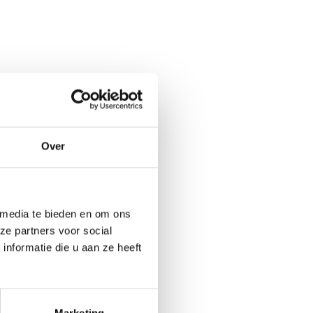
Over
 media te bieden en om ons
ze partners voor social
nformatie die u aan ze heeft
Marketing