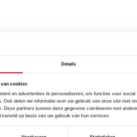
Details
 van cookies
ent en advertenties te personaliseren, om functies voor social
. Ook delen we informatie over uw gebruik van onze site met on
e. Deze partners kunnen deze gegevens combineren met andere i
erzameld op basis van uw gebruik van hun services.
Voorkeuren
Statistieken