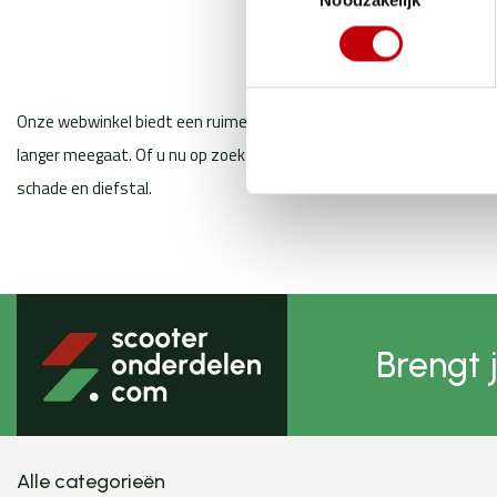
Onze webwinkel biedt een ruime keuze aan kettingslot beschermhoe
langer meegaat. Of u nu op zoek bent naar een hoes van neopreen, 
schade en diefstal.
Brengt 
Alle categorieën