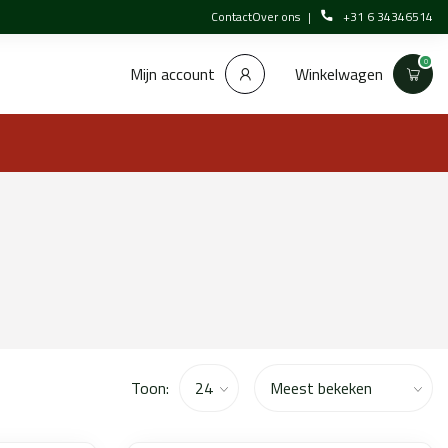
Contact
Over ons
+31 6 34346514
0
Winkelwagen
Mijn account
Toon: