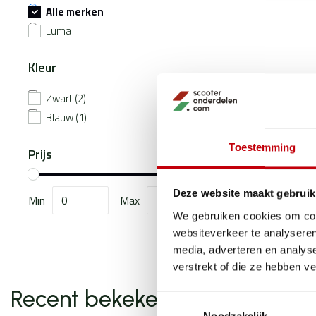
Alle merken
Luma
Kleur
Zwart
(2)
Blauw
(1)
Toestemming
Prijs
Deze website maakt gebruik
Min
Max
We gebruiken cookies om cont
websiteverkeer te analyseren
media, adverteren en analys
verstrekt of die ze hebben v
Recent bekeken
Toestemmingsselectie
Noodzakelijk