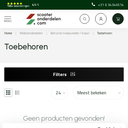
+31 6 34346514
4.5
/5
145+
beoordelingen
MENU
Home
|
Motoronderdelen
|
Benzine niveaumeter / kraan
|
Toebehoren
Toebehoren
Filters
Geen producten gevonden!