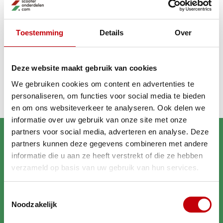
GA VERDER MET WINKELEN
Toestemming
Details
Over
Recent bekeken
Deze website maakt gebruik van cookies
We gebruiken cookies om content en advertenties te
personaliseren, om functies voor social media te bieden
en om ons websiteverkeer te analyseren. Ook delen we
informatie over uw gebruik van onze site met onze
partners voor social media, adverteren en analyse. Deze
partners kunnen deze gegevens combineren met andere
informatie die u aan ze heeft verstrekt of die ze hebben
verzameld op basis van uw gebruik van hun services.
Brengt jouw scooter in
Toestemmingsselectie
topconditie
Noodzakelijk