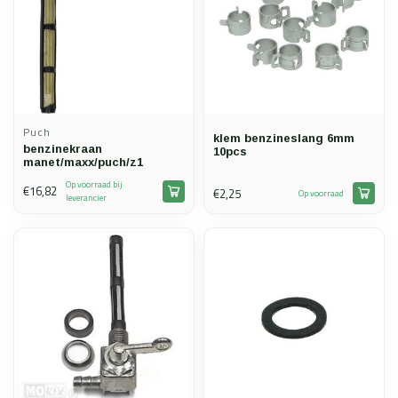
Puch
klem benzineslang 6mm
benzinekraan
10pcs
manet/maxx/puch/z1
Op voorraad bij
€16,82
€2,25
Op voorraad
leverancier