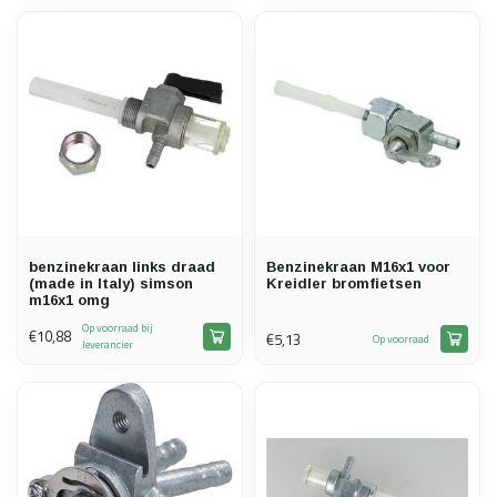
benzinekraan links draad
Benzinekraan M16x1 voor
(made in Italy) simson
Kreidler bromfietsen
m16x1 omg
Op voorraad bij
€10,88
€5,13
Op voorraad
leverancier