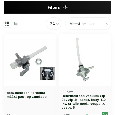
Filters
Piaggio
benzinekraan karcoma
Benzinekraan vacuum zip
m12x1 past op zundapp
2t , zip 4t, aerox, buxy, f12,
lxv, sr alle mod., vespa lx,
vespa S