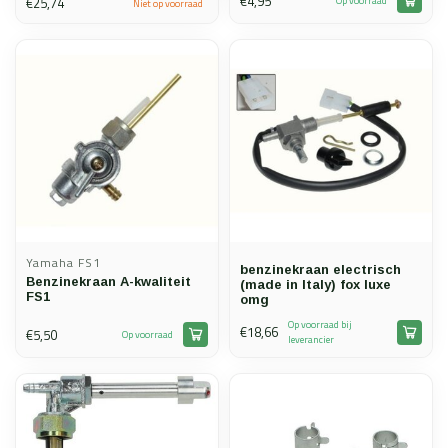
€4,95
€25,74
Op voorraad
Niet op voorraad
Yamaha FS1
benzinekraan electrisch
Benzinekraan A-kwaliteit
(made in Italy) fox luxe
FS1
omg
Op voorraad bij
€18,66
€5,50
Op voorraad
leverancier