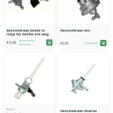
benzinekraan (made in
benzinekraan mio
Italy) fox del/fox std omg
Op voorraad bij
€12,66
€5,93
Op voorraad
leverancier
Puch
benzinekraan dna/run