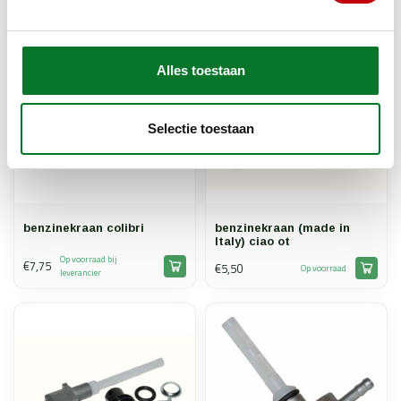
Alles toestaan
Selectie toestaan
benzinekraan colibri
benzinekraan (made in
Italy) ciao ot
Op voorraad bij
€7,75
€5,50
Op voorraad
leverancier