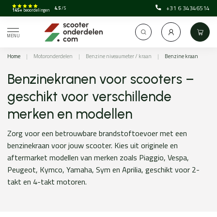
+31 6 34346514
4.5
/5
145+
beoordelingen
MENU
Home
|
Motoronderdelen
|
Benzine niveaumeter / kraan
|
Benzine kraan
Benzinekranen voor scooters –
geschikt voor verschillende
merken en modellen
Zorg voor een betrouwbare brandstoftoevoer met een
benzinekraan voor jouw scooter. Kies uit originele en
aftermarket modellen van merken zoals Piaggio, Vespa,
Peugeot, Kymco, Yamaha, Sym en Aprilia, geschikt voor 2-
takt en 4-takt motoren.