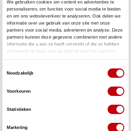
Kreidler
We gebruiken cookies om content en advertenties te
Buzzetti Werkplaats
benzinekraan (made in
Benzinetank 1.5L – Met
personaliseren, om functies voor social media te bieden
Italy) kreidler m16 omg
Kraan
en om ons websiteverkeer te analyseren. Ook delen we
Op voorraad bij
€32,25
€5,25
informatie over uw gebruik van onze site met onze
Op voorraad
leverancier
partners voor social media, adverteren en analyse. Deze
partners kunnen deze gegevens combineren met andere
informatie die u aan ze heeft verstrekt of die ze hebben
verzameld op basis van uw gebruik van hun services.
Toestemmingsselectie
Noodzakelijk
Voorkeuren
Piaggio
benzinekraan (china mod
benzinekraan (made in
zip) agm/btc/sp/streetline
Statistieken
Italy)
aer/bux/cen/f12/lxv/nrg/ral/sr/v
lx/vespa S/zen nt/zip4t
€6,33
€6,95
Op voorraad
Op voorraad
Marketing