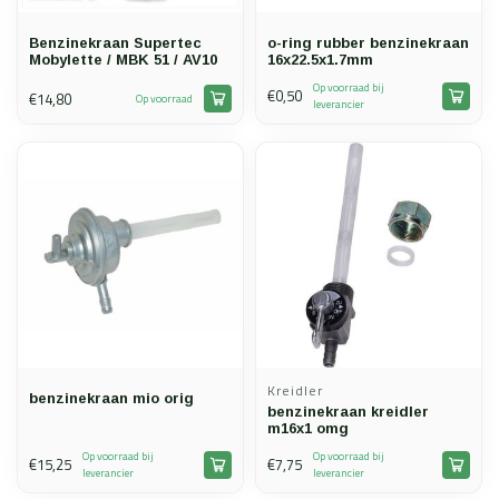
Benzinekraan Supertec
o-ring rubber benzinekraan
Mobylette / MBK 51 / AV10
16x22.5x1.7mm
Op voorraad bij
€0,50
€14,80
Op voorraad
leverancier
Kreidler
benzinekraan mio orig
benzinekraan kreidler
m16x1 omg
Op voorraad bij
Op voorraad bij
€15,25
€7,75
leverancier
leverancier