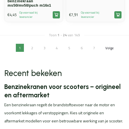
benzinekraan
ms50/mv50/puch m16x1
Op voorraad bij
Op voorraad bij
€4,45
€7,91
leverancier
leverancier
Toon
1
-
24
van 149
1
2
3
4
5
6
7
Volgende
Vorige
Recent bekeken
Benzinekranen voor scooters – origineel
en aftermarket
Een benzinekraan regelt de brandstoftoevoer naar de motor en
voorkomt lekkages of verstoppingen. Kies uit originele en
aftermarket modellen voor een betrouwbare werking van je scooter.