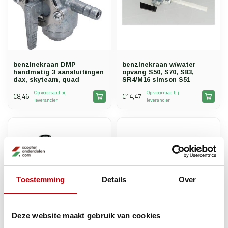
benzinekraan DMP
benzinekraan w/water
handmatig 3 aansluitingen
opvang S50, S70, S83,
dax, skyteam, quad
SR4/M16 simson S51
Op voorraad bij
Op voorraad bij
€8,46
€14,47
leverancier
leverancier
Toestemming
Details
Over
Deze website maakt gebruik van cookies