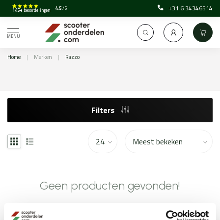
+31 6 34346514
4.5
/5
145+
beoordelingen
MENU
Home
|
Merken
|
Razzo
Filters
Geen producten gevonden!
GA VERDER MET WINKELEN