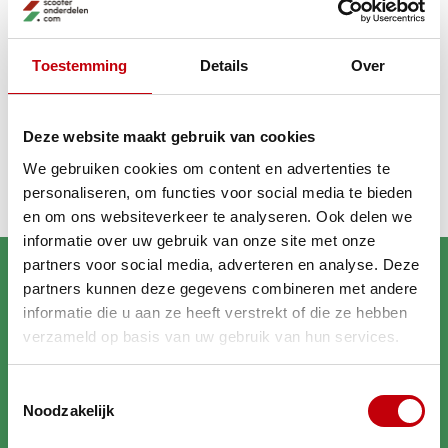
GA VERDER MET WINKELEN
Toestemming
Details
Over
Recent bekeken
Deze website maakt gebruik van cookies
We gebruiken cookies om content en advertenties te
personaliseren, om functies voor social media te bieden
en om ons websiteverkeer te analyseren. Ook delen we
informatie over uw gebruik van onze site met onze
partners voor social media, adverteren en analyse. Deze
partners kunnen deze gegevens combineren met andere
informatie die u aan ze heeft verstrekt of die ze hebben
verzameld op basis van uw gebruik van hun services.
Brengt jouw scooter in
Toestemmingsselectie
topconditie
Noodzakelijk