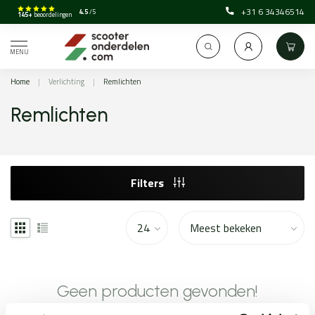
+31 6 34346514
4.5
/5
145+
beoordelingen
MENU
Home
|
Verlichting
|
Remlichten
Remlichten
Filters
Geen producten gevonden!