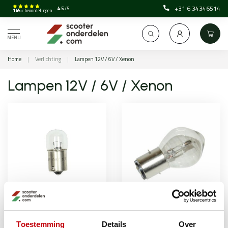
+31 6 34346514
4.5
/5
145+
beoordelingen
MENU
Home
|
Verlichting
|
Lampen 12V / 6V / Xenon
Lampen 12V / 6V / Xenon
Lamp 12V
Lamp 6V
Toestemming
Details
Over