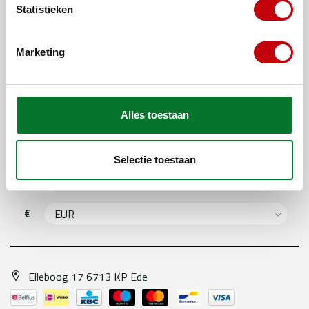
Statistieken
Populaire categorieën
Marketing
Populaire merken
Abonneer je op onze nieuwsbrief
Blijf op de hoogte over onze laatste acties
Alles toestaan
Selectie toestaan
€
Elleboog 17 6713 KP Ede