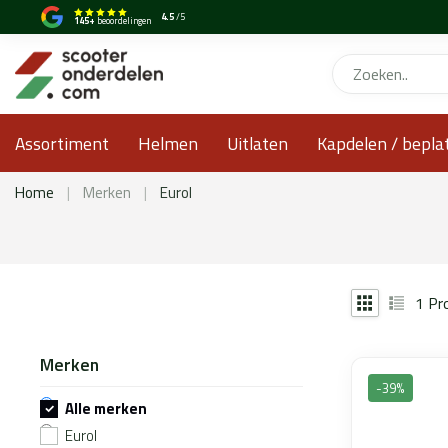
4.5
/5
145+
beoordelingen
Assortiment
Helmen
Uitlaten
Kapdelen / bepla
Home
|
Merken
|
Eurol
1
Pr
Merken
-39%
Alle merken
Eurol