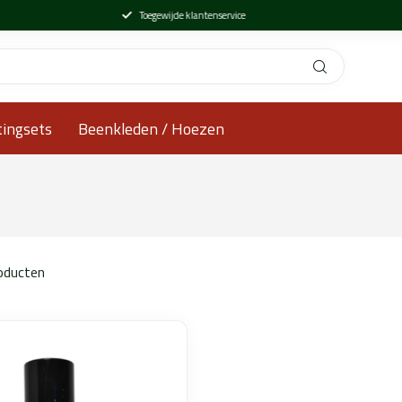
Toegewijde klantenservice
tingsets
Beenkleden / Hoezen
oducten