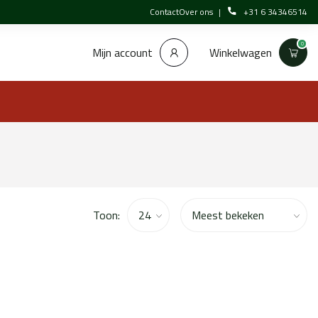
Contact
Over ons
+31 6 34346514
0
Winkelwagen
Mijn account
Toon: