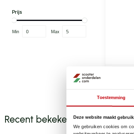
Prijs
Min
Max
Eurol
Eurol rem
€2,
€4,75
Toestemming
Recent bekeken
Deze website maakt gebruik
We gebruiken cookies om cont
websiteverkeer te analyseren