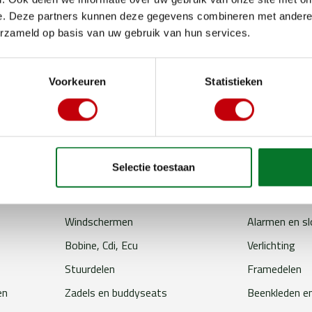
e. Deze partners kunnen deze gegevens combineren met andere i
erzameld op basis van uw gebruik van hun services.
jouw scooter in topconditie
Voorkeuren
Statistieken
Selectie toestaan
Accu
Smeer en ond
Uitlaten
Overbrenging
Windschermen
Alarmen en s
Bobine, Cdi, Ecu
Verlichting
Stuurdelen
Framedelen
en
Zadels en buddyseats
Beenkleden e