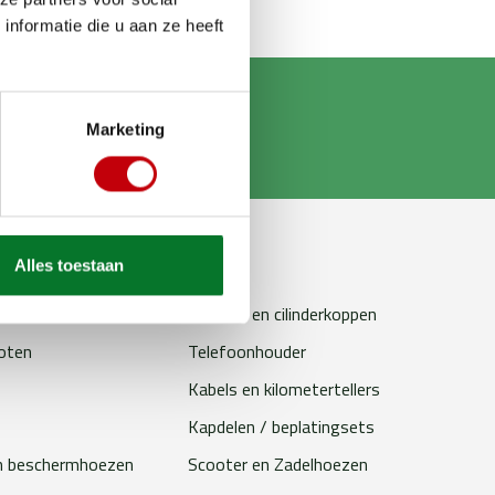
nformatie die u aan ze heeft
Marketing
Alles toestaan
erhoudsproducten
Bougies
Cilinders en cilinderkoppen
loten
Telefoonhouder
Kabels en kilometertellers
Kapdelen / beplatingsets
n beschermhoezen
Scooter en Zadelhoezen