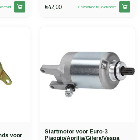
€42,00
oorraad
Op voorraad bij leverancier
Startmotor voor Euro‑3
nds voor
Piaggio/Aprilia/Gilera/Vespa