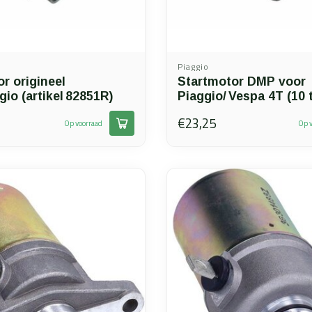
Piaggio
r origineel
Startmotor DMP voor
gio (artikel 82851R)
Piaggio/ Vespa 4T (10 
€23,25
Op voorraad
Op v