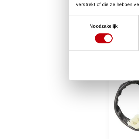
Tomos
verstrekt of die ze hebben v
startmoto
e-/quadr
Toestemmingsselectie
e-/rev/sp
Noodzakelijk
DMP
€20,05