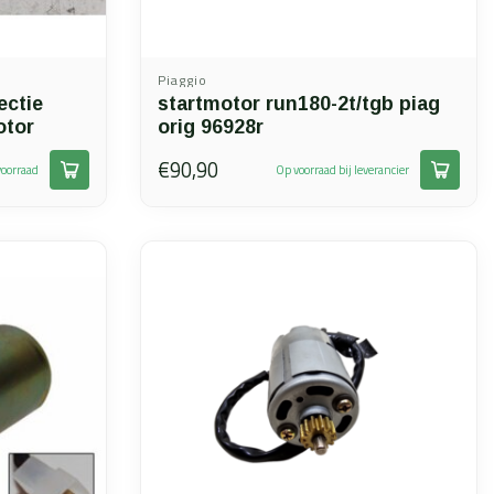
Piaggio
ectie
startmotor run180-2t/tgb piag
otor
orig 96928r
€90,90
oorraad
Op voorraad bij leverancier