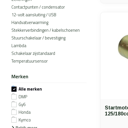
Contactpunten / condensator
12-volt aansluiting / USB
Handvatverwarming
Stekkerverbindingen / kabelschoenen
Stuurschakelaar / bevestiging
Lambda
Schakelaar zijstandaard
Temperatuursensor
Merken
Alle merken
DMP
Gy6
Startmot
Honda
125/180c
Kymco
Bekijk meer