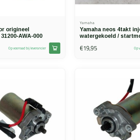
Yamaha
r origineel
Yamaha neos 4takt inj
 31200‑AWA‑000
watergekoeld / startm
€19,95
Op voorraad bij leverancier
Op v