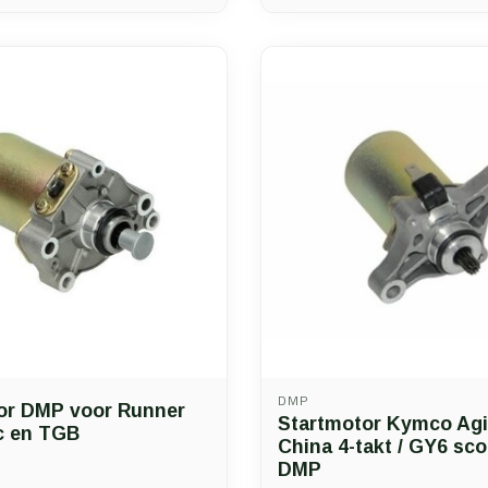
DMP
or DMP voor Runner
Startmotor Kymco Agil
c en TGB
China 4-takt / GY6 sc
DMP