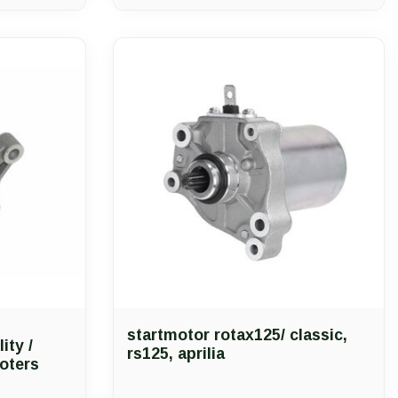
startmotor rotax125/ classic,
ity /
rs125, aprilia
ooters