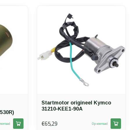
Startmotor origineel Kymco
31210‑KEE1‑90A
2530R)
€65,29
oorraad
Op voorraad