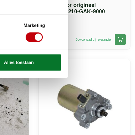
oor
Startmotor origineel
Kymco 31210‑GAK‑9000
Marketing
€32,61
erancier
Op voorraad bij leverancier
Alles toestaan