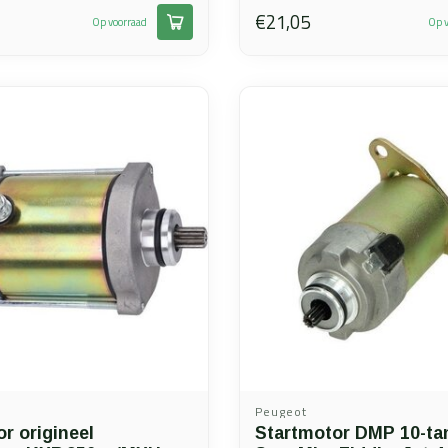
€21,05
Op voorraad
Op v
Peugeot
r origineel
Startmotor DMP 10-ta