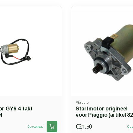
Piaggio
or GY6 4-takt
Startmotor origineel
l
voor Piaggio (artikel 8
€21,50
Op voorraad
Op v