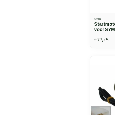
Sym
Startmoto
voor SYM
€77,25