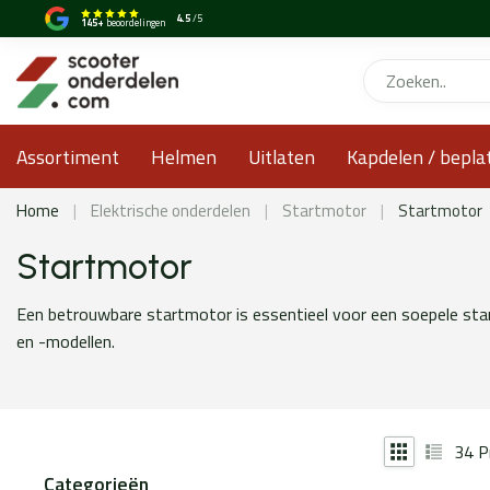
4.5
/5
145+
beoordelingen
Assortiment
Helmen
Uitlaten
Kapdelen / bepla
Home
|
Elektrische onderdelen
|
Startmotor
|
Startmotor
Startmotor
Een betrouwbare startmotor is essentieel voor een soepele star
en -modellen.
34
P
Categorieën