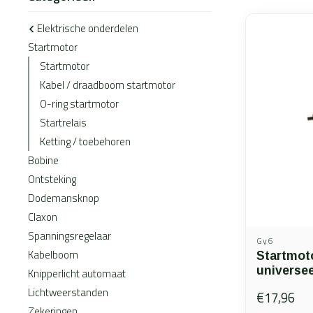
Elektrische onderdelen
Startmotor
Startmotor
Kabel / draadboom startmotor
O-ring startmotor
Startrelais
Ketting / toebehoren
Bobine
Ontsteking
Dodemansknop
Claxon
Spanningsregelaar
Gy6
Kabelboom
Startmot
universee
Knipperlicht automaat
Lichtweerstanden
€17,96
Zekeringen