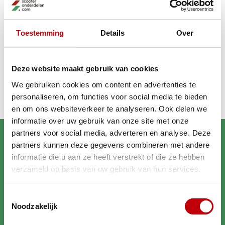
GA VERDER MET WINKELEN
Toestemming
Details
Over
Recent bekeken
Deze website maakt gebruik van cookies
We gebruiken cookies om content en advertenties te
personaliseren, om functies voor social media te bieden
en om ons websiteverkeer te analyseren. Ook delen we
informatie over uw gebruik van onze site met onze
partners voor social media, adverteren en analyse. Deze
partners kunnen deze gegevens combineren met andere
informatie die u aan ze heeft verstrekt of die ze hebben
verzameld op basis van uw gebruik van hun services.
Brengt jouw scooter in
Toestemmingsselectie
topconditie
Noodzakelijk