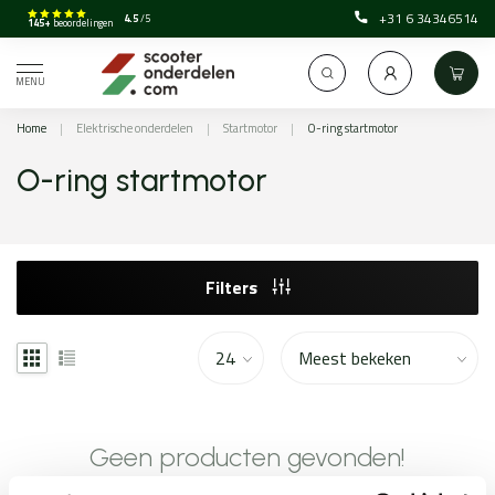
+31 6 34346514
4.5
/5
145+
beoordelingen
MENU
Home
|
Elektrische onderdelen
|
Startmotor
|
O-ring startmotor
O-ring startmotor
Filters
Geen producten gevonden!