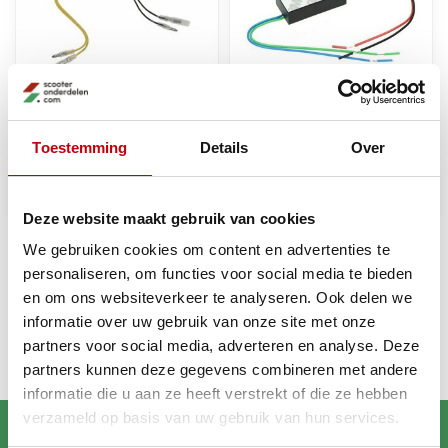
weerstand led (voor 2
weerstand led +
Toestemming
Details
Over
knipperlichten) DMP
knipperlichten univ
DMP=op=op
Op voorraad bij
Op voorraad bij
€9,89
€16,68
leverancier
leverancier
Deze website maakt gebruik van cookies
We gebruiken cookies om content en advertenties te
personaliseren, om functies voor social media te bieden
Recent bekeken
en om ons websiteverkeer te analyseren. Ook delen we
informatie over uw gebruik van onze site met onze
partners voor social media, adverteren en analyse. Deze
partners kunnen deze gegevens combineren met andere
informatie die u aan ze heeft verstrekt of die ze hebben
verzameld op basis van uw gebruik van hun services.