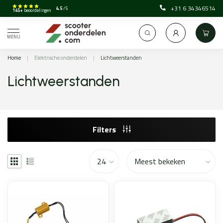
+31 6 34346514
4.5
/5
145+
beoordelingen
MENU
Home
|
Elektrische onderdelen
|
Lichtweerstanden
Lichtweerstanden
Filters