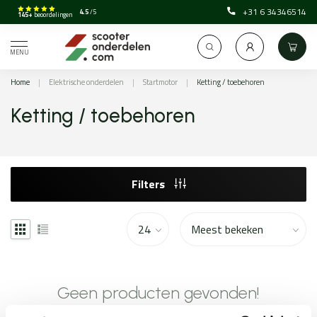
+31 6 34346514
4.5
/5
145+
beoordelingen
MENU
Home
|
Elektrische onderdelen
|
Startmotor
|
Ketting / toebehoren
Ketting / toebehoren
Filters
Geen producten gevonden!