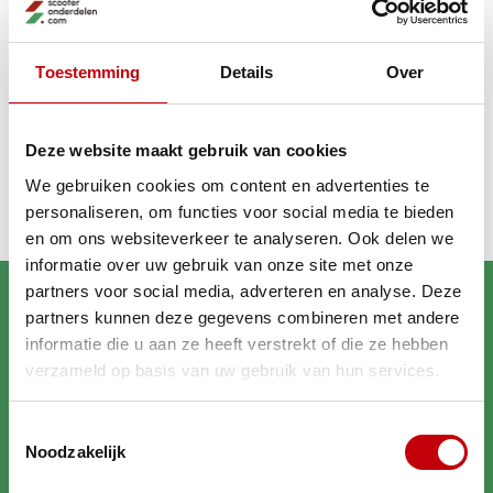
GA VERDER MET WINKELEN
Toestemming
Details
Over
Recent bekeken
Deze website maakt gebruik van cookies
We gebruiken cookies om content en advertenties te
personaliseren, om functies voor social media te bieden
en om ons websiteverkeer te analyseren. Ook delen we
informatie over uw gebruik van onze site met onze
partners voor social media, adverteren en analyse. Deze
partners kunnen deze gegevens combineren met andere
informatie die u aan ze heeft verstrekt of die ze hebben
verzameld op basis van uw gebruik van hun services.
Brengt jouw scooter in
Toestemmingsselectie
topconditie
Noodzakelijk