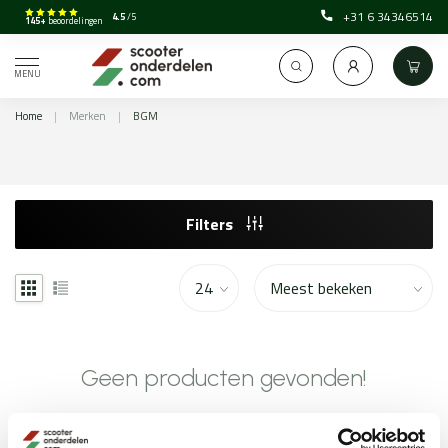
+31 6 34346514
4.5
/5
145+
beoordelingen
MENU
Home
|
Merken
|
BGM
Filters
Geen producten gevonden!
GA VERDER MET WINKELEN