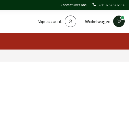
Contact
Over ons
+31 6 34346514
0
Winkelwagen
Mijn account