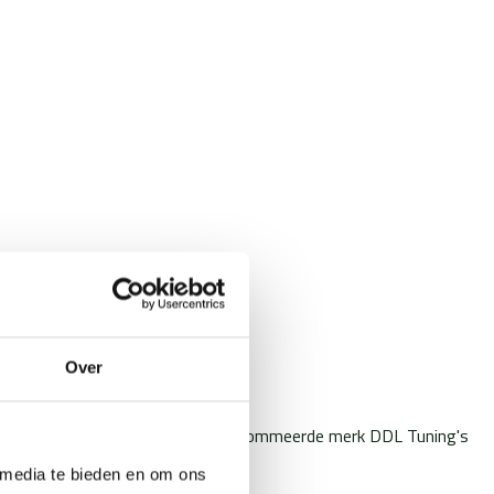
Over
arom zijn we verheugd om het gerenommeerde merk DDL Tuning's
 media te bieden en om ons