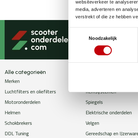
websiteverkeer te analyseren
media, adverteren en analys
verstrekt of die ze hebben v
Toestemmingsselectie
Brengt 
Noodzakelijk
Alle categorieën
Merken
Banden
Luchtfilters en oliefilters
Remsystemen
Motoronderdelen
Spiegels
Helmen
Elektrische onderdelen
Schokbrekers
Velgen
DDL Tuning
Gereedschap en IJzerwar