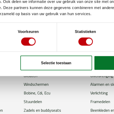
. Ook delen we informatie over uw gebruik van onze site met on
e. Deze partners kunnen deze gegevens combineren met andere i
erzameld op basis van uw gebruik van hun services.
jouw scooter in topconditie
Voorkeuren
Statistieken
Selectie toestaan
Accu
Smeer en ond
Uitlaten
Overbrenging
Windschermen
Alarmen en s
Bobine, Cdi, Ecu
Verlichting
Stuurdelen
Framedelen
en
Zadels en buddyseats
Beenkleden e