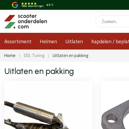
4.5
/5
145+
beoordelingen
Assortiment
Helmen
Uitlaten
Kapdelen / bepla
Home
|
DDL Tuning
|
Uitlaten en pakking
Uitlaten en pakking