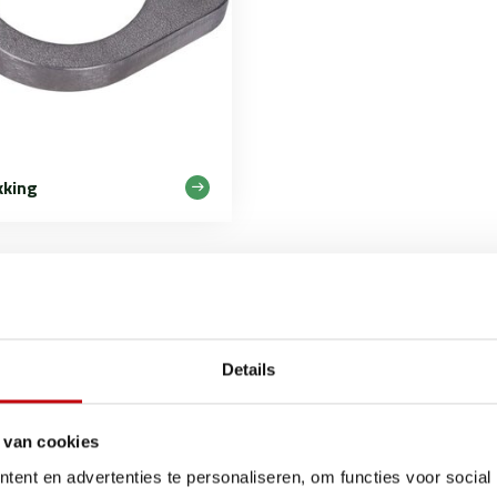
kking
emen - Exclusief bij ScooterOnderdelen.com!
Details
ren van topkwaliteit en prestatiegerichte scooteronderdelen. Da
 van cookies
nze website.
ent en advertenties te personaliseren, om functies voor social