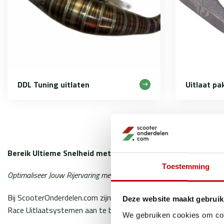
DDL Tuning uitlaten
Uitlaat pa
Bereik Ultieme Snelheid met DDL Tuning's Race Uitlaatsyst
Toestemming
Optimaliseer Jouw Rijervaring met Onze Hoogwaardige Race Uitlaten!
Bij ScooterOnderdelen.com zijn we gepassioneerd over het leve
Deze website maakt gebruik
Race Uitlaatsystemen aan te bieden, exclusief verkrijgbaar op o
We gebruiken cookies om cont