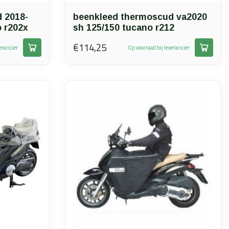
 2018-
beenkleed thermoscud va2020
o r202x
sh 125/150 tucano r212
€114,25
erancier
Op voorraad bij leverancier