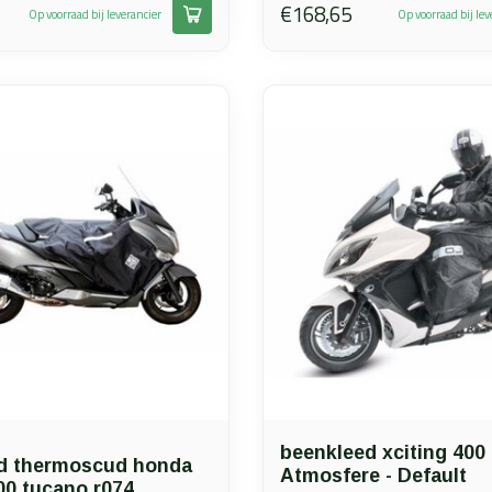
€168,65
Op voorraad bij leverancier
Op voorraad bij lev
beenkleed xciting 400
d thermoscud honda
Atmosfere - Default
00 tucano r074