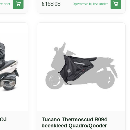
€168,98
erancier
Op voorraad bij leverancier
 OJ
Tucano Thermoscud R094
beenkleed Quadro/Qooder