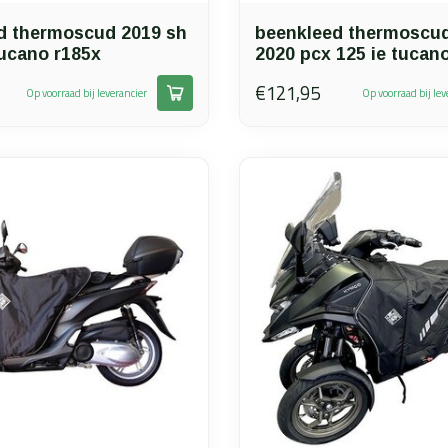
d thermoscud 2019 sh
beenkleed thermoscud
tucano r185x
2020 pcx 125 ie tucan
€121,95
Op voorraad bij leverancier
Op voorraad bij lev