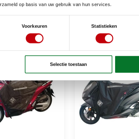
beenkleed thermoscud
erzameld op basis van uw gebruik van hun services.
d thermoscud vanaf
2020 tricity 300 tucan
ax560 tucano r230pro
€169,09
Op voorraad bij leverancier
Op voorraad bij lev
Voorkeuren
Statistieken
Selectie toestaan