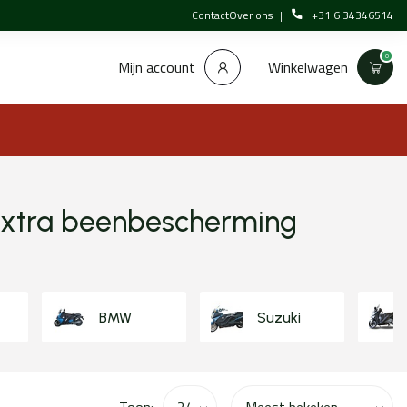
Contact
Over ons
+31 6 34346514
0
Winkelwagen
Mijn account
 extra beenbescherming
BMW
Suzuki
Toon: