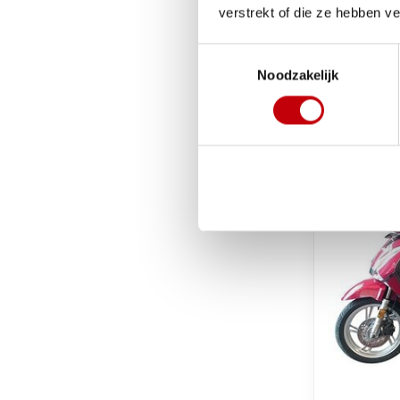
Yamaha
verstrekt of die ze hebben v
beenklee
2022 t-m
Toestemmingsselectie
€171,64
Noodzakelijk