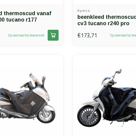
Kymco
d thermoscud vanaf
beenkleed thermoscu
00 tucano r177
cv3 tucano r240 pro
€173,71
Op voorraad bij leverancier
Op voorraad bij lev