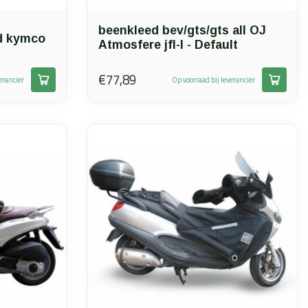
beenkleed bev/gts/gts all OJ
d kymco
Atmosfere jfl-l - Default
€77,89
erancier
Op voorraad bij leverancier