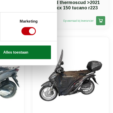
 v.a.
beenkleed thermoscud >2021
o r216pro
pcx 125/pcx 150 tucano r223
€116,77
erancier
Op voorraad bij leverancier
Marketing
Alles toestaan