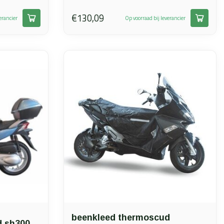
€130,09
erancier
Op voorraad bij leverancier
beenkleed thermoscud
d sh300