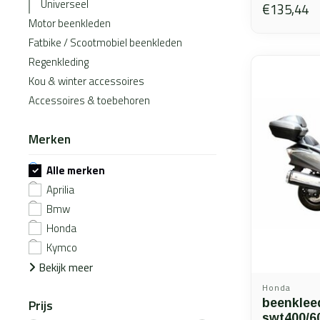
Universeel
€135,44
Motor beenkleden
Fatbike / Scootmobiel beenkleden
Regenkleding
Kou & winter accessoires
Accessoires & toebehoren
Merken
Alle merken
Aprilia
Bmw
Honda
Kymco
Bekijk meer
Honda
Prijs
beenklee
swt400/6