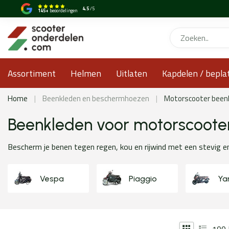
4.5
/5
145+
beoordelingen
Assortiment
Helmen
Uitlaten
Kapdelen / bepla
Home
|
Beenkleden en beschermhoezen
|
Motorscooter been
Beenkleden voor motorscoote
Bescherm je benen tegen regen, kou en rijwind met een stevig 
Vespa
Piaggio
Ya
100