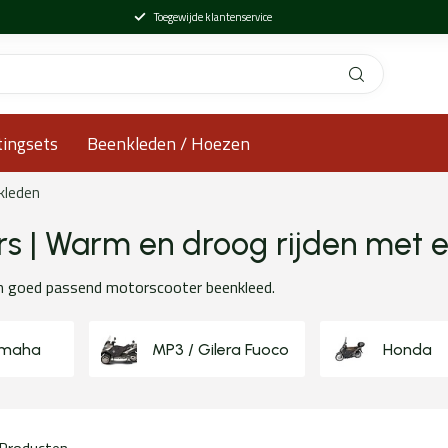
Toegewijde klantenservice
tingsets
Beenkleden / Hoezen
kleden
rs | Warm en droog rijden met
en goed passend motorscooter beenkleed.
maha
MP3 / Gilera Fuoco
Honda
Producten