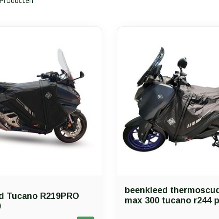
beenkleed thermoscud
d Tucano R219PRO
max 300 tucano r244 
0