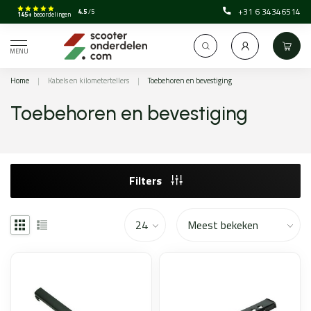
+31 6 34346514
4.5
/5
145+
beoordelingen
MENU
Home
|
Kabels en kilometertellers
|
Toebehoren en bevestiging
Toebehoren en bevestiging
Filters