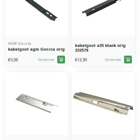
AGM Goccia
kabelgoot a35 blank orig
kabelgoot agm Goccia orig
232578
€5,06
€13,90
Op voorraad
Op voorraad