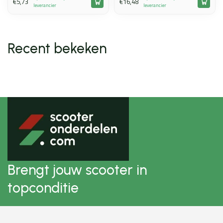
€5,73
€16,48
leverancier
leverancier
Recent bekeken
Brengt jouw scooter in
topconditie