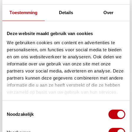
Toestemming
Details
Over
Deze website maakt gebruik van cookies
We gebruiken cookies om content en advertenties te
personaliseren, om functies voor social media te bieden
en om ons websiteverkeer te analyseren. Ook delen we
kabelbinder 20cm zwart
kabelbinder 14cm zwart
informatie over uw gebruik van onze site met onze
100pcs
100pcs
partners voor social media, adverteren en analyse. Deze
Op voorraad bij
Op voorraad bij
€8,70
€6,82
leverancier
leverancier
partners kunnen deze gegevens combineren met andere
informatie die u aan ze heeft verstrekt of die ze hebben
verzameld op basis van uw gebruik van hun services.
Toestemmingsselectie
Noodzakelijk