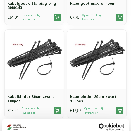
kabelgoot citta piag orig
kabelgoot maxi chroom
3080143
Op voorraad bij
Op voorraad bij
€51,01
€7,75
leverancier
leverancier
kabelbinder 36cm zwart
kabelbinder 29cm zwart
100pcs
100pcs
Op voorraad bij
Op voorraad bij
€14,31
€12,82
leverancier
leverancier