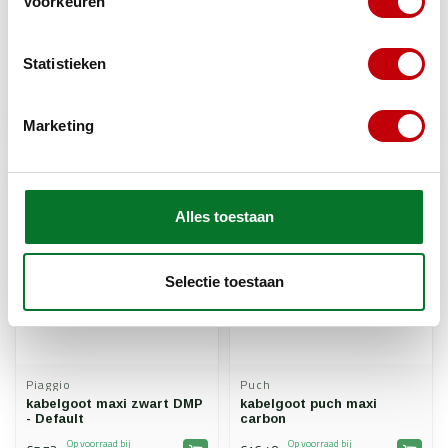
Voorkeuren
Statistieken
kabelbinder 10cm zwart
kabelgoot maxi/maxi n
100pcs
grijs
Op voorraad bij
Op voorraad bij
€4,70
€5,92
Marketing
leverancier
leverancier
Alles toestaan
Selectie toestaan
Piaggio
Puch
kabelgoot maxi zwart DMP
kabelgoot puch maxi
- Default
carbon
Op voorraad bij
Op voorraad bij