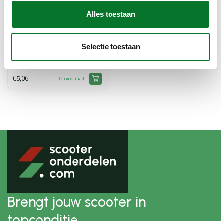
Alles toestaan
AGM Goccia
Selectie toestaan
kabelgoot agm Goccia
orig
€5,06
Op voorraad
Brengt jouw scooter in
topconditie