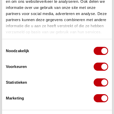
en om ons websiteverkeer te analyseren. Ook delen we
informatie over uw gebruik van onze site met onze
Gerelateerde producten
partners voor social media, adverteren en analyse. Deze
partners kunnen deze gegevens combineren met andere
TypeError: Failed to fetch
informatie die u aan ze heeft verstrekt of die ze hebben
https://www.scooteronderdelen.com/elektrische-
verzameld op basis van uw gebruik van hun services.
onderdelen/kabelboom/toebehoren/
Toestemmingsselectie
Noodzakelijk
AGM Goccia
(134)
Voorkeuren
Recent bekeken
Bekijk alle producten
Statistieken
Marketing