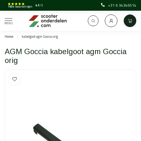
+31 6 34346514
4.5
/5
145+
beoordelingen
MENU
Home
|
kabelgoot agm Goccia orig
AGM Goccia kabelgoot agm Goccia
orig