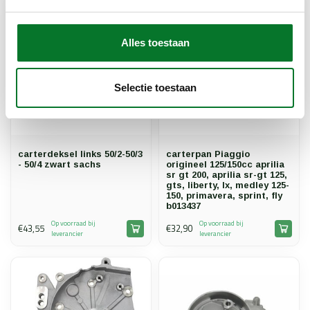
Alles toestaan
Selectie toestaan
carterdeksel links 50/2-50/3
carterpan Piaggio
- 50/4 zwart sachs
origineel 125/150cc aprilia
sr gt 200, aprilia sr-gt 125,
gts, liberty, lx, medley 125-
150, primavera, sprint, fly
b013437
Op voorraad bij
Op voorraad bij
€43,55
€32,90
leverancier
leverancier