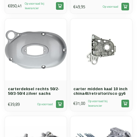
Op voorraad bij
€850,41
€49,95
Op voorraad
leverancier
carterdeksel rechts 50/2-
carter midden kaal 10 inch
50/3-50/4 zilver sachs
china4t/retro/tori/sco gy6
Op voorraad bij
€31,00
€39,89
Op voorraad
leverancier