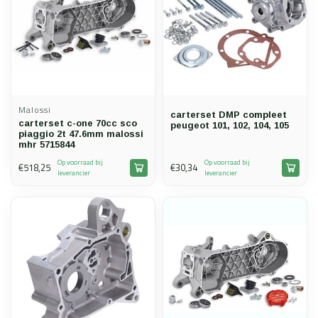
Malossi
carterset DMP compleet
carterset c-one 70cc sco
peugeot 101, 102, 104, 105
piaggio 2t 47.6mm malossi
mhr 5715844
Op voorraad bij
Op voorraad bij
€518,25
€30,34
leverancier
leverancier