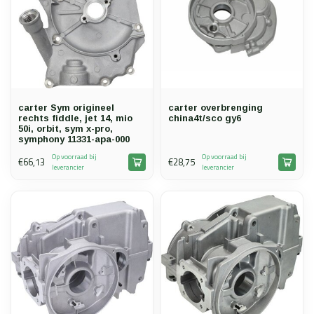
carter Sym origineel
carter overbrenging
rechts fiddle, jet 14, mio
china4t/sco gy6
50i, orbit, sym x-pro,
symphony 11331-apa-000
Op voorraad bij
Op voorraad bij
€66,13
€28,75
leverancier
leverancier