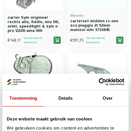
Malossi
carter Sym origineel
carterset midden rc-one
rechts allo, fiddle, mio 50i,
sco piaggio 2t 52mm
orbit, speedfight 4, sym x-
malossi mhr 5715845
pro 11100-ama-000
Op voorraad bij
Op voorraad bij
€148,17
€597,25
leverancier
leverancier
Toestemming
Details
Over
Sachs
Puch
Deze website maakt gebruik van cookies
carter links kickstart
Carterdeksel Links Achter
luchtgekoeld hercules/
– Puch
We gebruiken cookies om content en advertenties te