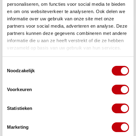
sachs
VS50/MS25/MS50/MV50
personaliseren, om functies voor social media te bieden
Op voorraad bij
€33,91
€33,21
en om ons websiteverkeer te analyseren. Ook delen we
Op voorraad
leverancier
informatie over uw gebruik van onze site met onze
partners voor social media, adverteren en analyse. Deze
partners kunnen deze gegevens combineren met andere
informatie die u aan ze heeft verstrekt of die ze hebben
verzameld op basis van uw gebruik van hun services.
Toestemmingsselectie
Noodzakelijk
Voorkeuren
carterset bra/ciao/citta/si
carterdeksel malossi
transmissiedeksel cnc 125-
300cc achter rood beverly,
gts, gts alle mod., liberty
Statistieken
2520247br
Op voorraad bij
Op voorraad bij
€38,96
€90,57
leverancier
leverancier
Marketing