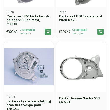
Puch
Puch
Carterset E50 kickstart 4x
Carterset E50 4x gelagerd
gelagerd Puch maxi,
Puch Maxi
macho
Op voorraad bij
Op voorraad bij
€309,50
€309,50
leverancier
leverancier
Polini
Carter tussen Sachs 50/3
carterset (elec.ontsteking)
en 50/4
bromfiets vespa polini
170.0210