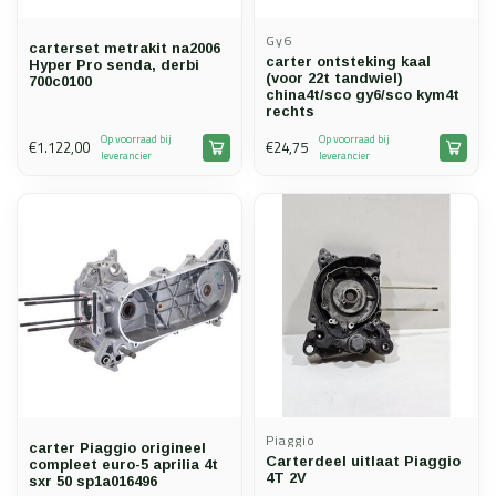
Gy6
carterset metrakit na2006
carter ontsteking kaal
Hyper Pro senda, derbi
(voor 22t tandwiel)
700c0100
china4t/sco gy6/sco kym4t
rechts
Op voorraad bij
Op voorraad bij
€1.122,00
€24,75
leverancier
leverancier
Piaggio
carter Piaggio origineel
Carterdeel uitlaat Piaggio
compleet euro-5 aprilia 4t
4T 2V
sxr 50 sp1a016496