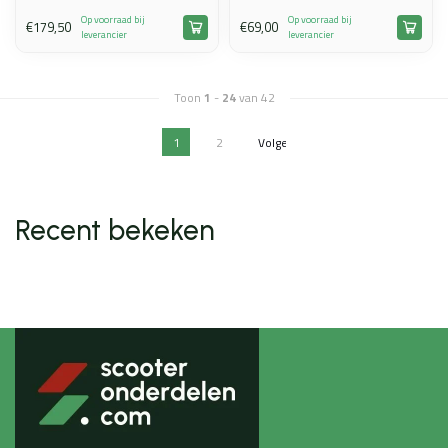
Op voorraad bij
Op voorraad bij
€179,50
€69,00
leverancier
leverancier
Toon
1
-
24
van 42
1
2
Volgende
Vorige
Recent bekeken