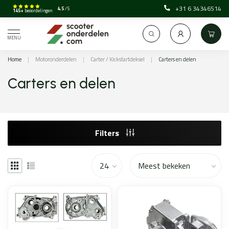
+31 6 34346514
4.5
/5
145+
beoordelingen
MENU
Home
|
Motoronderdelen
|
Carter / Kickstartdeksel
|
Carters en delen
Carters en delen
Filters