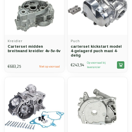
Kreidler
Puch
Carterset midden
carterset kickstart model
breitwand kreidler 4v-5v-6v
4-gelagerd puch maxi 4-
delig
Op voorraad bij
€243,94
€683,25
Niet op voorraad
leverancier