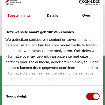
GA VERDER MET WINKELEN
Toestemming
Details
Over
Recent bekeken
Deze website maakt gebruik van cookies
We gebruiken cookies om content en advertenties te
personaliseren, om functies voor social media te bieden
en om ons websiteverkeer te analyseren. Ook delen we
informatie over uw gebruik van onze site met onze
partners voor social media, adverteren en analyse. Deze
partners kunnen deze gegevens combineren met andere
informatie die u aan ze heeft verstrekt of die ze hebben
verzameld op basis van uw gebruik van hun services.
Brengt jouw scooter in
Toestemmingsselectie
topconditie
Noodzakelijk