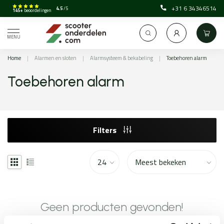
+31 6 34346514
4.5
/5
145+
beoordelingen
MENU
Home
|
Alarmen en sloten
|
Alarmsysteem & bekabeling
|
Toebehoren alarm
Toebehoren alarm
Filters
Geen producten gevonden!