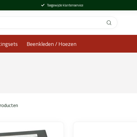
Toegewijde klantenservice
tingsets
Beenkleden / Hoezen
roducten