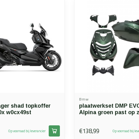
Bmw
ager shad topkoffer
plaatwerkset DMP EV
x w0cx49st
Alpina groen past op 
€138,99
Op voorraad bij leverancier
Op voorraad bij lev