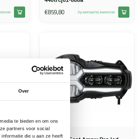
440trcj01-888a
€859,80
erancier
Op voorraad bij leverancier
Over
 media te bieden en om ons
ze partners voor social
Bmw
nformatie die u aan ze heeft