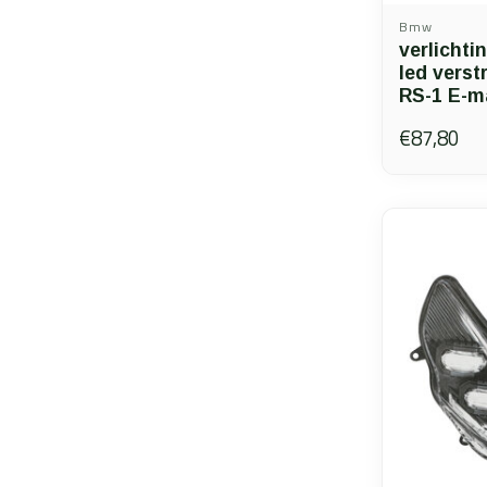
Bmw
verlichti
led verst
RS-1 E-
€87,80