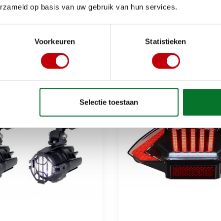
kset DMP RS-1 BMW
koplamp led E-mark 
erzameld op basis van uw gebruik van hun services.
oen past op zip2000
bmw
€278,00
Op voorraad bij leverancier
Op voorraad bij lev
Voorkeuren
Statistieken
Selectie toestaan