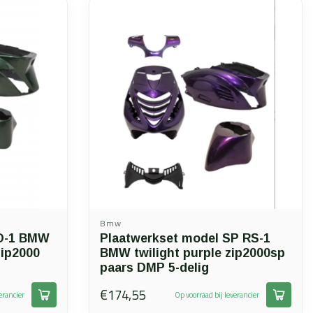
Bmw
O-1 BMW
Plaatwerkset model SP RS-1
zip2000
BMW twilight purple zip2000sp
paars DMP 5-delig
€174,55
erancier
Op voorraad bij leverancier