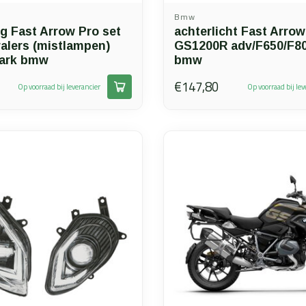
Bmw
ng Fast Arrow Pro set
achterlicht Fast Arrow
ralers (mistlampen)
GS1200R adv/F650/F8
mark bmw
bmw
€147,80
Op voorraad bij leverancier
Op voorraad bij lev