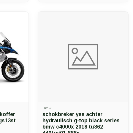
Bmw
koffer
schokbreker yss achter
gs13st
hydraulisch g-top black series
bmw c4000x 2018 tu362-