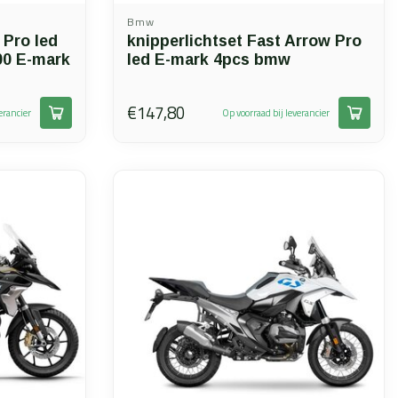
Bmw
 Pro led
knipperlichtset Fast Arrow Pro
00 E-mark
led E-mark 4pcs bmw
€147,80
erancier
Op voorraad bij leverancier