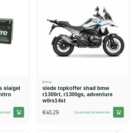
Bmw
 sla/gel
slede topkoffer shad bmw
itro
r1300rt, r1300gs, adventure
w0rs14st
€40,29
oorraad
Op voorraad bij leverancier