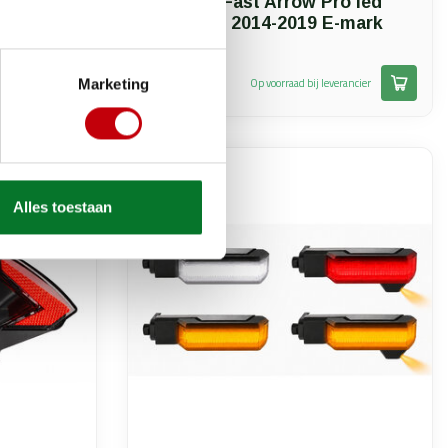
F800GS
koplamp Fast Arrow Pro led
R1200 GS 2014-2019 E-mark
bmw
€396,00
erancier
Op voorraad bij leverancier
Marketing
Alles toestaan