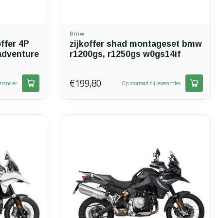
Bmw
ffer 4P
zijkoffer shad montageset bmw
dventure
r1200gs, r1250gs w0gs14if
€199,80
erancier
Op voorraad bij leverancier