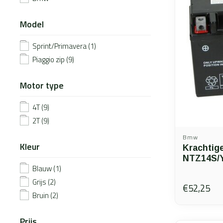
Model
Sprint/Primavera
(1)
Piaggio zip
(9)
Motor type
4T
(9)
2T
(9)
Bmw
Kleur
Krachtige
NTZ14S/
Blauw
(1)
Grijs
(2)
€52,25
Bruin
(2)
Prijs