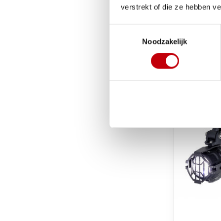
plaatwer
verstrekt of die ze hebben v
Alpina gr
Toestemmingsselectie
€222,16
Noodzakelijk