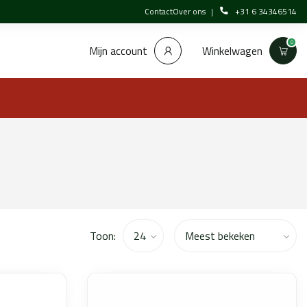
Contact
Over ons
+31 6 34346514
0
Winkelwagen
Mijn account
Toon: