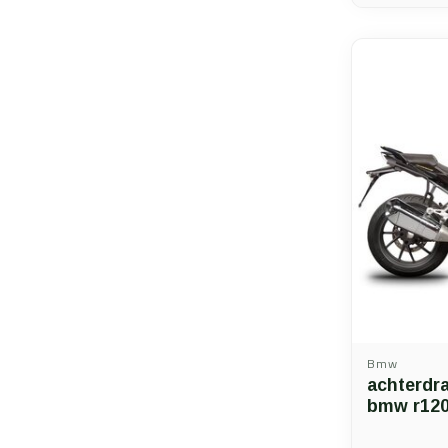
Bmw
achterdr
bmw r1200