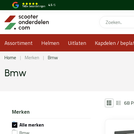
4.5
/5
145+
beoordelingen
Assortiment
Helmen
Uitlaten
Kapdelen / bepla
Home
|
Merken
|
Bmw
Bmw
68
P
Merken
Alle merken
Bmw