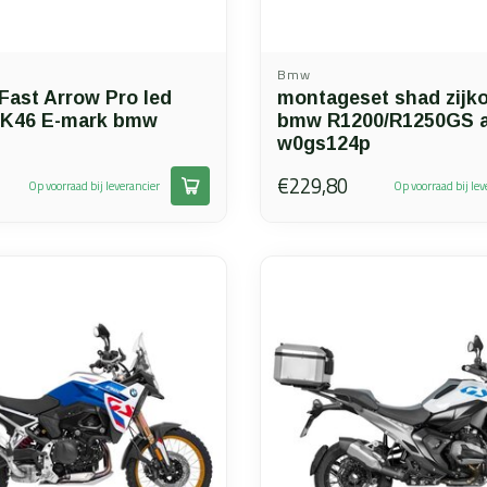
Bmw
Fast Arrow Pro led
montageset shad zijko
 K46 E-mark bmw
bmw R1200/R1250GS a
w0gs124p
€229,80
Op voorraad bij leverancier
Op voorraad bij lev