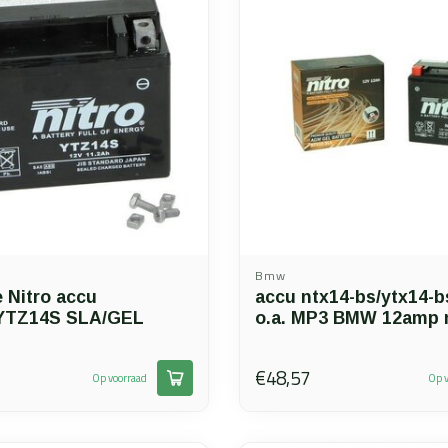
Bmw
 Nitro accu
accu ntx14-bs/ytx14-bs
YTZ14S SLA/GEL
o.a. MP3 BMW 12amp n
€48,57
Op voorraad
Op v