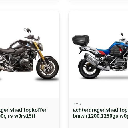
Bmw
ager shad topkoffer
achterdrager shad top
r, rs w0rs15if
bmw r1200,1250gs w0