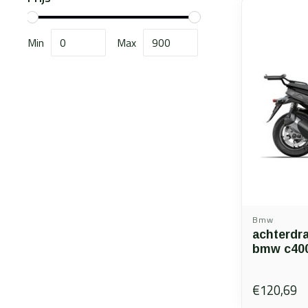
Min
Max
Bmw
achterdr
bmw c400
€120,69