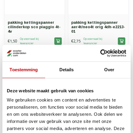
pakking kettingspanner
pakking kettingspanner
cilinderkop sco piaggio 4t-
aer4t/neo4t orig 4dh-e2213-
4v
01
Op voorraad bij
Op voorraad bij
€1,50
€2,75
leverancier
leverancier
Toestemming
Details
Over
Deze website maakt gebruik van cookies
We gebruiken cookies om content en advertenties te
personaliseren, om functies voor social media te bieden
en om ons websiteverkeer te analyseren. Ook delen we
Tomos
Naraku
informatie over uw gebruik van onze site met onze
moer cilinderkop M7x13
moerset cilinderkop hoog
partners voor social media, adverteren en analyse. Deze
china4t/min hor/sco
sco china 4t m7 naraku