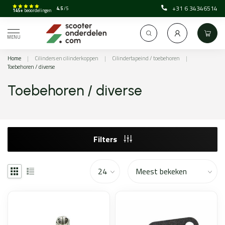
+31 6 34346514
4.5
/5
145+
beoordelingen
MENU
Home
|
Cilinders en cilinderkoppen
|
Cilindertapeind / toebehoren
|
Toebehoren / diverse
Toebehoren / diverse
Filters