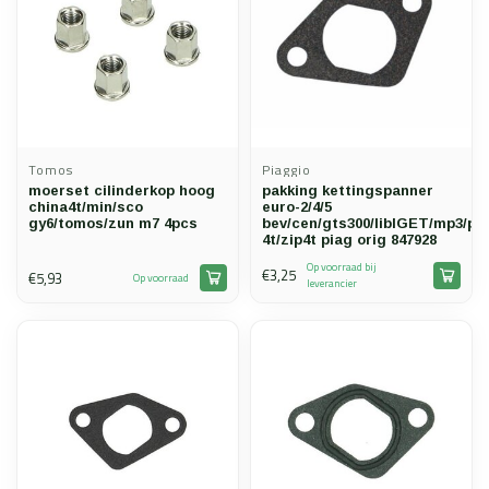
Tomos
Piaggio
moerset cilinderkop hoog
pakking kettingspanner
china4t/min/sco
euro-2/4/5
gy6/tomos/zun m7 4pcs
bev/cen/gts300/libIGET/mp3/pri
4t/zip4t piag orig 847928
Op voorraad bij
€3,25
€5,93
Op voorraad
leverancier