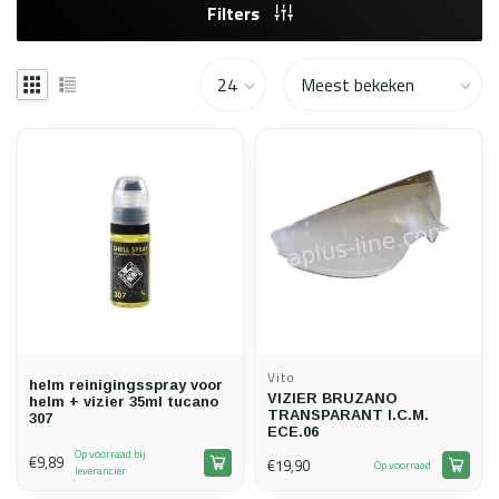
Filters
Vito
helm reinigingsspray voor
VIZIER BRUZANO
helm + vizier 35ml tucano
TRANSPARANT I.C.M.
307
ECE.06
Op voorraad bij
€9,89
€19,90
Op voorraad
leverancier