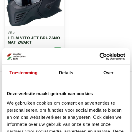
Vito
HELM VITO JET BRUZANO
MAT ZWART
€89,90
Op voorraad
Toon
193
-
197
van 197
Toestemming
Details
Over
Vorige
1
5
6
7
8
9
pagina
Deze website maakt gebruik van cookies
We gebruiken cookies om content en advertenties te
Recent bekeken
personaliseren, om functies voor social media te bieden
en om ons websiteverkeer te analyseren. Ook delen we
informatie over uw gebruik van onze site met onze
partners voor social media, adverteren en analyse. Deze