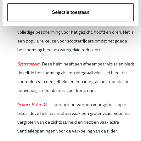
gezicht en de oren, maar is comfortabel om te dragen en
geschikt voor korte ritjes.
Selectie toestaan
Integraalhelm
: Deze helm heeft een gesloten vizier en biedt
volledige bescherming voor het gezicht, hoofd en oren. Het is
een populaire keuze voor scooterrijders omdat het goede
bescherming biedt en windgeluid reduceert.
Systeemhelm
: Deze helm heeft een afneembaar vizier en biedt
dezelfde bescherming als een integraalhelm. Het biedt de
voordelen van een jethelm en een integraalhelm, omdat het
eenvoudig afneembaar is voor korte ritjes.
Pedelec Helm
: Dit is specifiek ontworpen voor gebruik op e-
bikes, deze helmen hebben vaak een groter vizier voor het
vergroten van de zichtbaarheid en hebben vaak extra
ventilatieopeningen voor de verkoeling van de rijder.