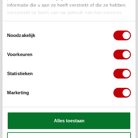
informatie die u aan ze heeft verstrekt of die ze hebben
https://www.scooteronderdelen.com/merken/classic-
verzameld op basis van uw gebruik van hun services.
brommers/tomos/
Toestemmingsselectie
Noodzakelijk
Recent bekeken
Bekijk alle producten
Voorkeuren
Statistieken
Marketing
Alles toestaan
Tomos
Uitlaat Tomos
€14,95
Niet op voorraad