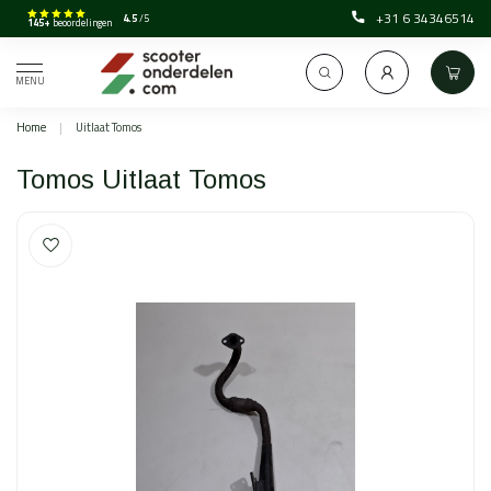
+31 6 34346514
4.5
/5
145+
beoordelingen
MENU
Home
|
Uitlaat Tomos
Tomos Uitlaat Tomos