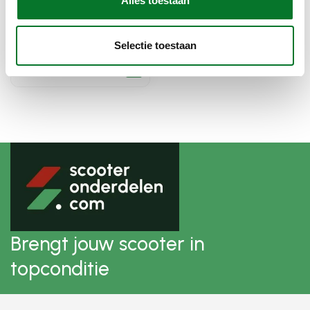
Alles toestaan
Luma
slot kabel enduro 885 1m
Selectie toestaan
zwart/wit luma
Op voorraad bij
€16,59
leverancier
Brengt jouw scooter in
topconditie