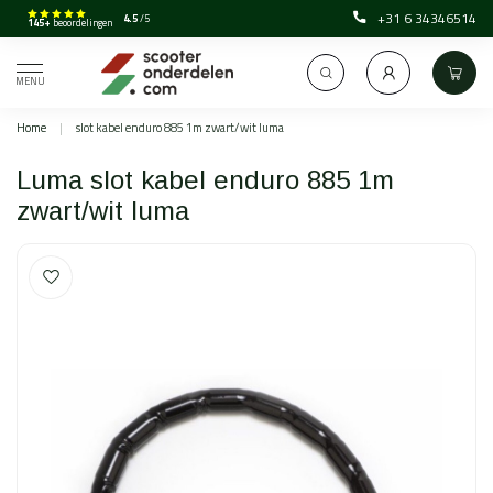
+31 6 34346514
4.5
/5
145+
beoordelingen
MENU
Home
|
slot kabel enduro 885 1m zwart/wit luma
Luma slot kabel enduro 885 1m
zwart/wit luma