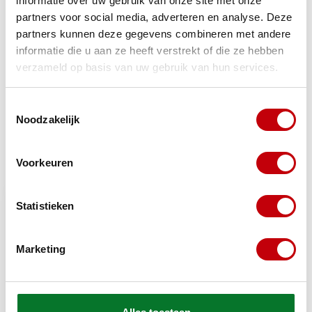
informatie over uw gebruik van onze site met onze
partners voor social media, adverteren en analyse. Deze
Gerelateerde producten
partners kunnen deze gegevens combineren met andere
informatie die u aan ze heeft verstrekt of die ze hebben
TypeError: Failed to fetch
verzameld op basis van uw gebruik van hun services.
https://www.scooteronderdelen.com/alarmen-en-
sloten/kabelsloten/
Toestemmingsselectie
Noodzakelijk
Recent bekeken
Voorkeuren
Bekijk alle producten
Statistieken
Marketing