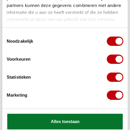
partners kunnen deze gegevens combineren met andere
TypeError: Failed to fetch
informatie die u aan ze heeft verstrekt of die ze hebben
https://www.scooteronderdelen.com/merken/classic-
verzameld op basis van uw gebruik van hun services.
brommers/tomos/
Toestemmingsselectie
Noodzakelijk
Recent bekeken
Bekijk alle producten
Voorkeuren
Statistieken
Marketing
Alles toestaan
Tomos
bobine mod. bosch tomos