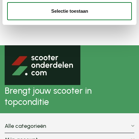
o.t. maxi/zun
Op voorraad bij
Selectie toestaan
€30,50
leverancier
Brengt jouw scooter in
topconditie
Alle categorieën