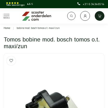
+31 6 34346514
4.5
/5
145+
beoordelingen
MENU
Home
|
bobine mod. bosch tomos o.t. maxi/zun
Tomos bobine mod. bosch tomos o.t.
maxi/zun