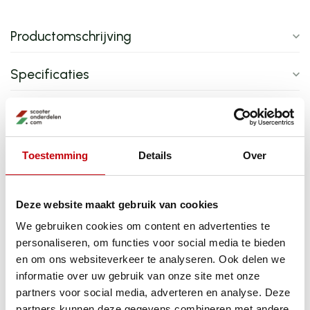
Productomschrijving
Specificaties
Product bundels
Toestemming
Details
Over
Koop gelijk je olie
CDI toerenbegrenzer met afstandsbediening voor
Peugeot Kisbee en Django 4-takt EURO 4/5
-1%
Deze website maakt gebruik van cookies
injectiemodellen – plug & play
+
Valton 10W40 4T
We gebruiken cookies om content en advertenties te
motorolie (1L)
personaliseren, om functies voor social media te bieden
en om ons websiteverkeer te analyseren. Ook delen we
informatie over uw gebruik van onze site met onze
+
partners voor social media, adverteren en analyse. Deze
partners kunnen deze gegevens combineren met andere