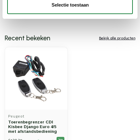
scooter opvoeren
(2)
snelheidsbegrenzer
(2)
Selectie toestaan
toerenbegrenzer
(8)
Recent bekeken
Bekijk alle producten
Peugeot
Toerenbegrenzer CDI
Kisbee Django Euro 4/5
met afstandsbediening