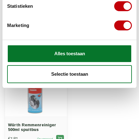
Statistieken
remreiniger
(2)
scooteronderhoud
(1)
spuitbus 500ml
(1)
werkplaats
(1)
Würth
(1)
Marketing
Recent bekeken
Bekijk alle producten
Alles toestaan
Selectie toestaan
Würth Remmenreiniger
500ml spuitbus
€7,87
Op voorraad