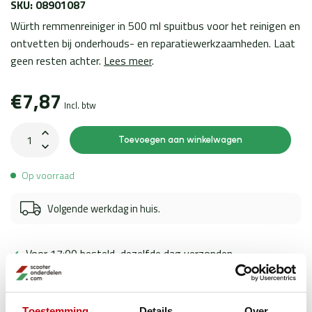
SKU: 08901087
Würth remmenreiniger in 500 ml spuitbus voor het reinigen en
ontvetten bij onderhouds- en reparatiewerkzaamheden. Laat
geen resten achter.
Lees meer
.
€7,87
Incl. btw
Toevoegen aan winkelwagen
Op voorraad
Volgende werkdag in huis.
Voor 17:00 besteld, dezelfde dag verzonden
Toegewijde klantenservice
Ervaren scooter experts
Toestemming
Details
Over