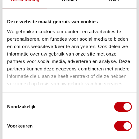
Deze website maakt gebruik van cookies
Productomschrijving
We gebruiken cookies om content en advertenties te
personaliseren, om functies voor social media te bieden
Specificaties
en om ons websiteverkeer te analyseren. Ook delen we
informatie over uw gebruik van onze site met onze
partners voor social media, adverteren en analyse. Deze
Gerelateerde producten
partners kunnen deze gegevens combineren met andere
informatie die u aan ze heeft verstrekt of die ze hebben
TypeError: Failed to fetch
verzameld op basis van uw gebruik van hun services.
https://www.scooteronderdelen.com/smeer-en-
onderhoudsproducten/ontvetter-cleaner-remreiniger/
Toestemmingsselectie
Noodzakelijk
onderhoud
(2)
ontvetter
(1)
Voorkeuren
Remmenreiniger nodig voor je scooter? bekijk hier onze
remreiniger
(2)