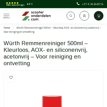
+31 6 34346514
4.5
/5
145+
beoordelingen
MENU
Home
|
Würth Remmenreiniger 500ml – Kleurloos, AOX- en siliconenvrij, acetonvrij –
Voor reiniging en ontvetting
Würth Remmenreiniger 500ml –
Kleurloos, AOX- en siliconenvrij,
acetonvrij – Voor reiniging en
ontvetting