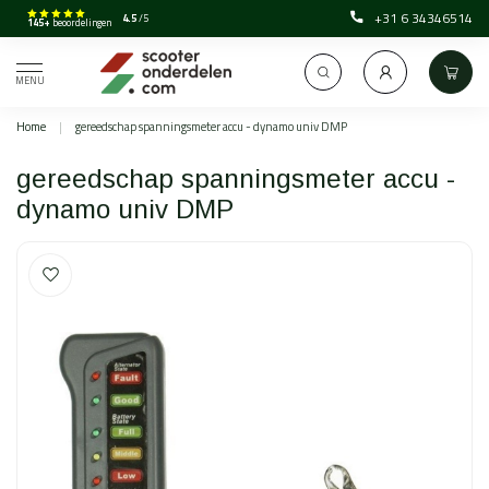
+31 6 34346514
4.5
/5
145+
beoordelingen
MENU
Home
|
gereedschap spanningsmeter accu - dynamo univ DMP
gereedschap spanningsmeter accu -
dynamo univ DMP