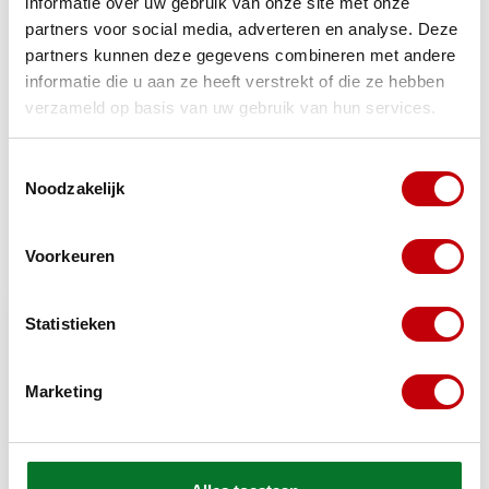
informatie over uw gebruik van onze site met onze
partners voor social media, adverteren en analyse. Deze
Gerelateerde producten
partners kunnen deze gegevens combineren met andere
informatie die u aan ze heeft verstrekt of die ze hebben
TypeError: Failed to fetch
verzameld op basis van uw gebruik van hun services.
https://www.scooteronderdelen.com/gereedschap-en-
ijzerwaren/meet-gereedschap-diverse/
Toestemmingsselectie
Noodzakelijk
Recent bekeken
Bekijk alle producten
Voorkeuren
Statistieken
Marketing